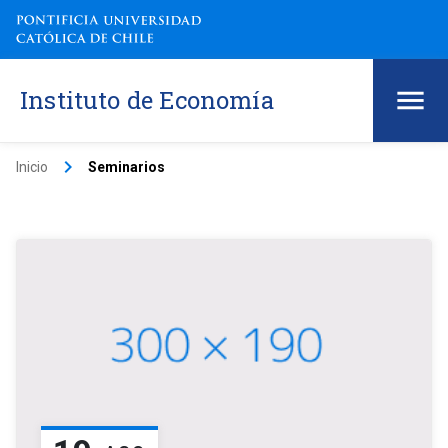
Instituto de Economía
keyboard_arrow_right
Inicio
Seminarios