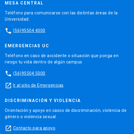
MESA CENTRAL
Teléfono para comunicarse con las distintas áreas de la
Universidad.
phone
(56)95504 4000
EMERGENCIAS UC
Teléfono en caso de accidente o situación que ponga en
riesgo tu vida dentro de algún campus.
phone
(56)95504 5000
launch
Ir al sitio de Emergencias
DISCRIMINACIÓN Y VIOLENCIA
Orientación y apoyo en casos de discriminación, violencia de
género o violencia sexual.
launch
Contacto para apoyo