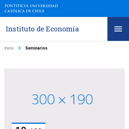
Instituto de Economía
keyboard_arrow_right
Inicio
Seminarios