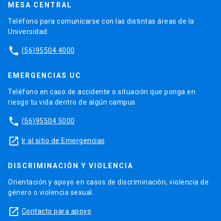
MESA CENTRAL
Teléfono para comunicarse con las distintas áreas de la
Universidad.
phone
(56)95504 4000
EMERGENCIAS UC
Teléfono en caso de accidente o situación que ponga en
riesgo tu vida dentro de algún campus.
phone
(56)95504 5000
launch
Ir al sitio de Emergencias
DISCRIMINACIÓN Y VIOLENCIA
Orientación y apoyo en casos de discriminación, violencia de
género o violencia sexual.
launch
Contacto para apoyo