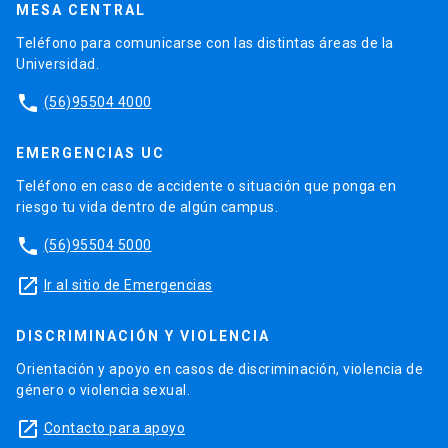
MESA CENTRAL
Teléfono para comunicarse con las distintas áreas de la
Universidad.
phone
(56)95504 4000
EMERGENCIAS UC
Teléfono en caso de accidente o situación que ponga en
riesgo tu vida dentro de algún campus.
phone
(56)95504 5000
launch
Ir al sitio de Emergencias
DISCRIMINACIÓN Y VIOLENCIA
Orientación y apoyo en casos de discriminación, violencia de
género o violencia sexual.
launch
Contacto para apoyo