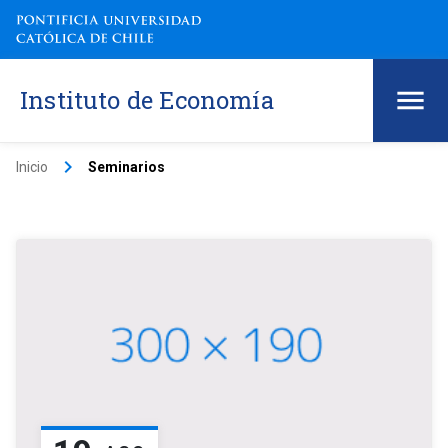
Instituto de Economía
keyboard_arrow_right
Inicio
Seminarios