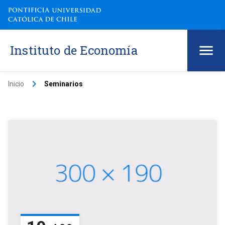
Instituto de Economía
keyboard_arrow_right
Inicio
Seminarios