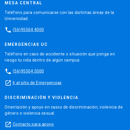
MESA CENTRAL
Teléfono para comunicarse con las distintas áreas de la
Universidad.
phone
(56)95504 4000
EMERGENCIAS UC
Teléfono en caso de accidente o situación que ponga en
riesgo tu vida dentro de algún campus.
phone
(56)95504 5000
launch
Ir al sitio de Emergencias
DISCRIMINACIÓN Y VIOLENCIA
Orientación y apoyo en casos de discriminación, violencia de
género o violencia sexual.
launch
Contacto para apoyo