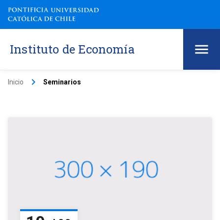
Instituto de Economía
keyboard_arrow_right
Inicio
Seminarios