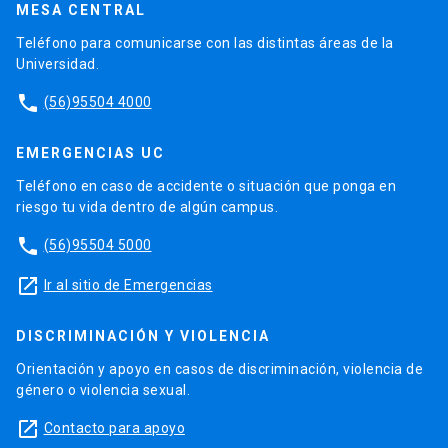
MESA CENTRAL
Teléfono para comunicarse con las distintas áreas de la
Universidad.
phone
(56)95504 4000
EMERGENCIAS UC
Teléfono en caso de accidente o situación que ponga en
riesgo tu vida dentro de algún campus.
phone
(56)95504 5000
launch
Ir al sitio de Emergencias
DISCRIMINACIÓN Y VIOLENCIA
Orientación y apoyo en casos de discriminación, violencia de
género o violencia sexual.
launch
Contacto para apoyo