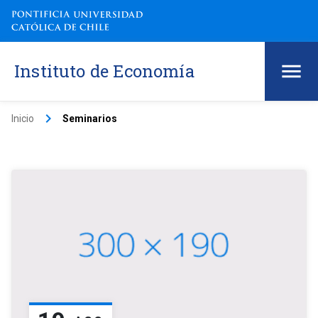
Instituto de Economía
keyboard_arrow_right
Inicio
Seminarios