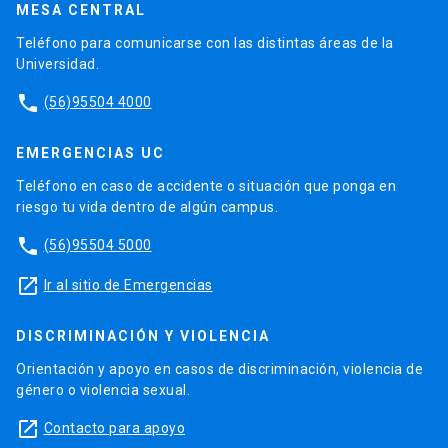
MESA CENTRAL
Teléfono para comunicarse con las distintas áreas de la
Universidad.
phone
(56)95504 4000
EMERGENCIAS UC
Teléfono en caso de accidente o situación que ponga en
riesgo tu vida dentro de algún campus.
phone
(56)95504 5000
launch
Ir al sitio de Emergencias
DISCRIMINACIÓN Y VIOLENCIA
Orientación y apoyo en casos de discriminación, violencia de
género o violencia sexual.
launch
Contacto para apoyo