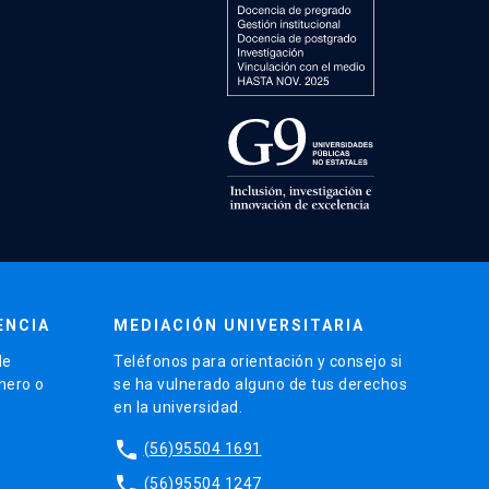
ENCIA
MEDIACIÓN UNIVERSITARIA
de
Teléfonos para orientación y consejo si
énero o
se ha vulnerado alguno de tus derechos
en la universidad.
phone
(56)95504 1691
phone
(56)95504 1247