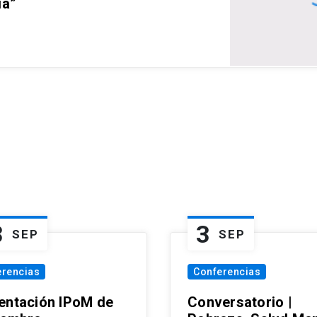
ia”
3
3
SEP
SEP
erencias
Conferencias
entación IPoM de
Conversatorio |