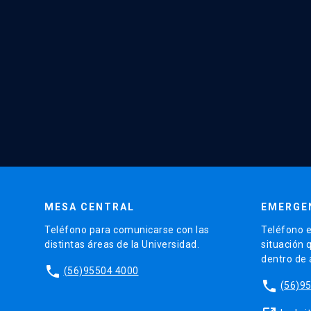
MESA CENTRAL
EMERGE
Teléfono para comunicarse con las
Teléfono e
distintas áreas de la Universidad.
situación 
dentro de
phone
(56)95504 4000
phone
(56)9