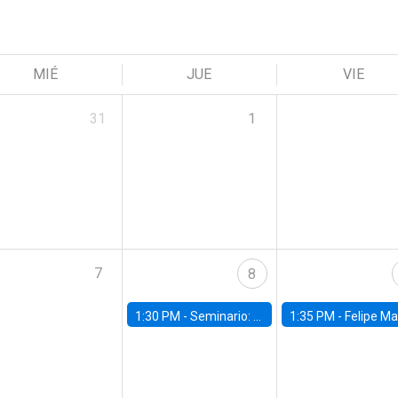
MIÉ
JUE
VIE
31
1
7
8
1:30 PM -
Seminario: “Recuperando la humanidad para progresar en la era de la IA»
1:35 PM -
Felipe Martínez, alumno Doctorado en Ec