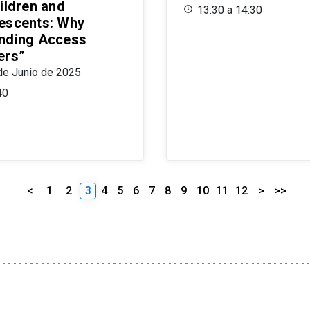
ildren and
13:30 a 14:30
escents: Why
nding Access
ers”
de Junio de 2025
40
<
1
2
3
4
5
6
7
8
9
10
11
12
>
>>