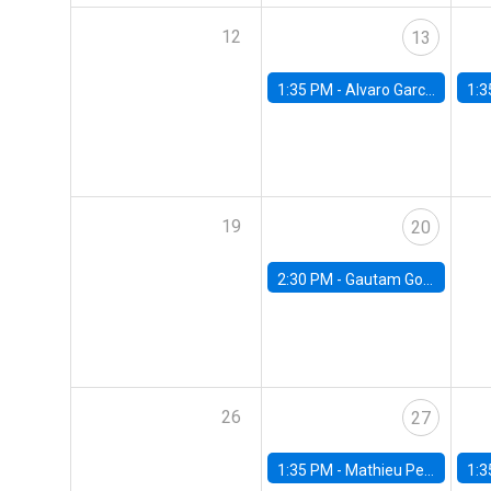
12
13
1:35 PM -
Alvaro Garcia-Marin, Universidad de Los Andes
1:3
19
20
2:30 PM -
Gautam Gowrisankaran, Columbia University
26
27
1:35 PM -
Mathieu Pedemonte, IDB
1:3