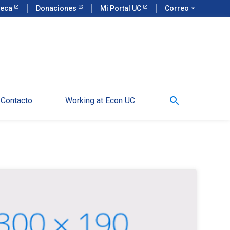
teca
Donaciones
Mi Portal UC
Correo
arrow_drop_down
search
Contacto
Working at Econ UC