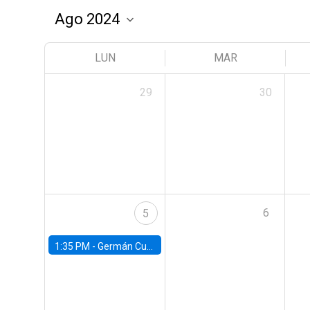
LUN
MAR
29
30
6
5
1:35 PM -
Germán Cubas, University of Houston