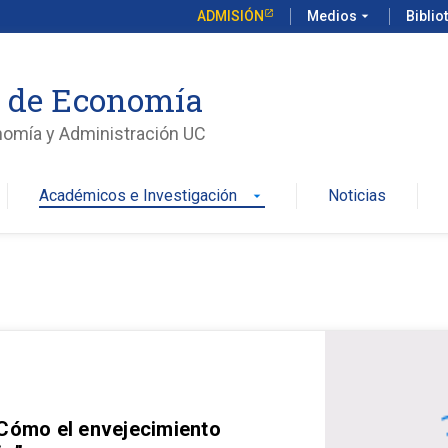
ADMISIÓN
Medios
arrow_drop_down
Biblio
o de Economía
nomía y Administración UC
Académicos e Investigación
Noticias
arrow_drop_down
 Cómo el envejecimiento