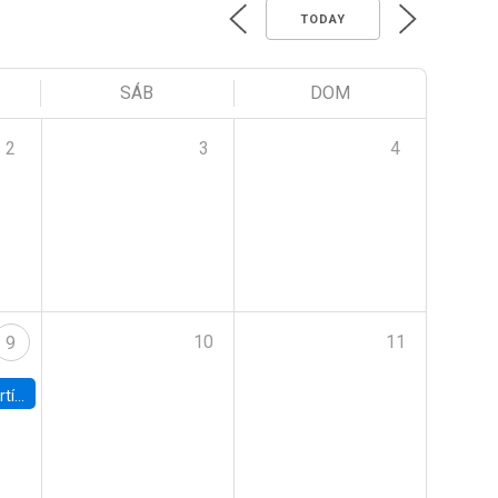
TODAY
SÁB
DOM
2
3
4
10
11
9
onomía UC