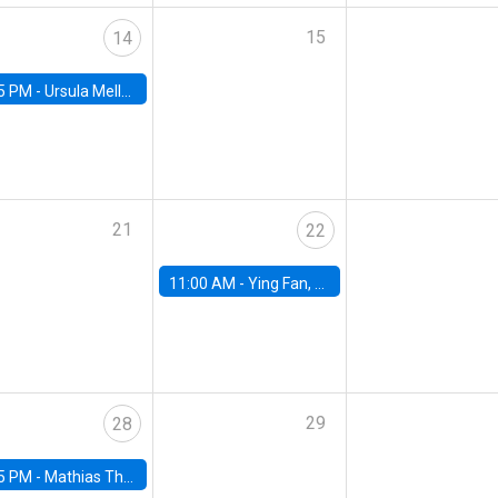
15
14
5 PM -
Ursula Mello, Insper - Institute of Education and Research
21
22
11:00 AM -
Ying Fan, University of Michigan
29
28
5 PM -
Mathias Thoenig, University of Lausanne