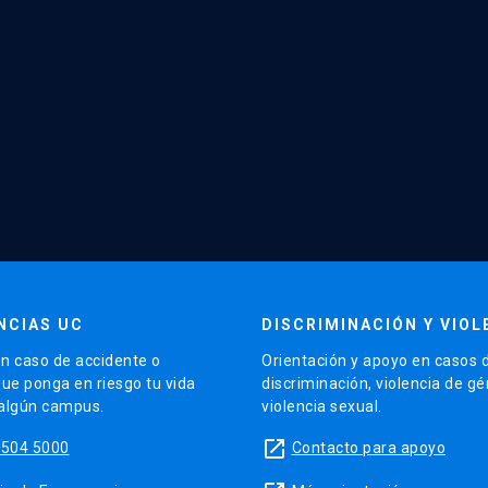
NCIAS UC
DISCRIMINACIÓN Y VIOL
n caso de accidente o
Orientación y apoyo en casos 
que ponga en riesgo tu vida
discriminación, violencia de g
 algún campus.
violencia sexual.
launch
5504 5000
Contacto para apoyo