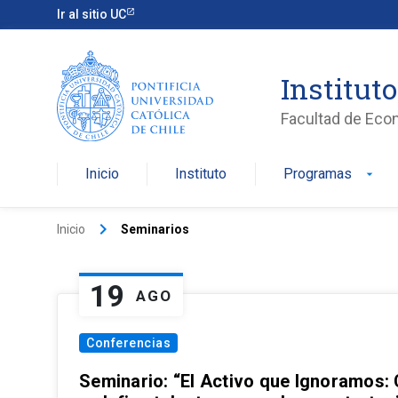
Ir al sitio UC
Institut
Facultad de Eco
Inicio
Instituto
Programas
arrow_drop_down
keyboard_arrow_right
Inicio
Seminarios
19
AGO
Conferencias
Seminario: “El Activo que Ignoramos: