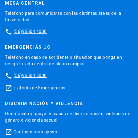
MESA CENTRAL
Teléfono para comunicarse con las distintas áreas de la
Universidad.
phone
(56)95504 4000
EMERGENCIAS UC
Teléfono en caso de accidente o situación que ponga en
riesgo tu vida dentro de algún campus.
phone
(56)95504 5000
launch
Ir al sitio de Emergencias
DISCRIMINACIÓN Y VIOLENCIA
Orientación y apoyo en casos de discriminación, violencia de
género o violencia sexual.
launch
Contacto para apoyo