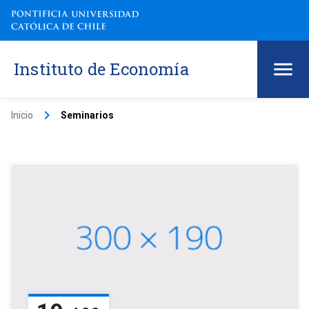
Instituto de Economía
keyboard_arrow_right
Inicio
Seminarios