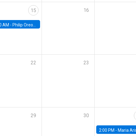
16
15
0 AM -
Philip Oreopolous, University of Toronto
22
23
29
30
2:00 PM -
Maria Aristizabal-Ramirez, FED