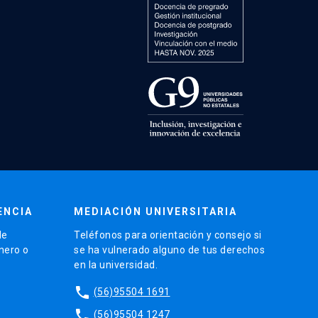
ENCIA
MEDIACIÓN UNIVERSITARIA
de
Teléfonos para orientación y consejo si
énero o
se ha vulnerado alguno de tus derechos
en la universidad.
phone
(56)95504 1691
phone
(56)95504 1247