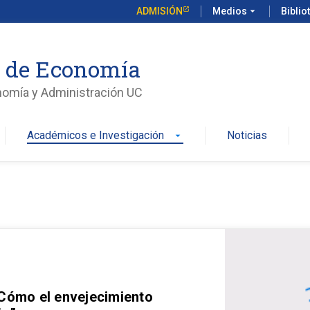
ADMISIÓN
Medios
arrow_drop_down
Biblio
o de Economía
nomía y Administración UC
Académicos e Investigación
Noticias
arrow_drop_down
 Cómo el envejecimiento