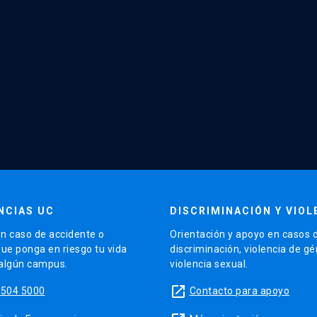
NCIAS UC
DISCRIMINACIÓN Y VIOL
n caso de accidente o
Orientación y apoyo en casos 
que ponga en riesgo tu vida
discriminación, violencia de g
 algún campus.
violencia sexual.
launch
5504 5000
Contacto para apoyo