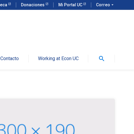
teca
Donaciones
Mi Portal UC
Correo
arrow_drop_down
search
Contacto
Working at Econ UC