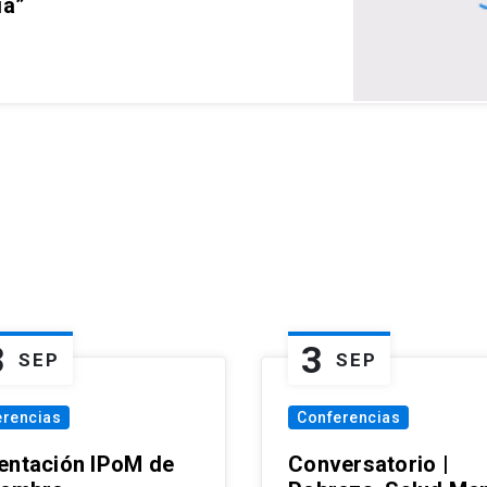
ia”
3
3
SEP
SEP
erencias
Conferencias
entación IPoM de
Conversatorio |