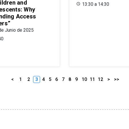
ildren and
13:30 a 14:30
escents: Why
nding Access
ers”
de Junio de 2025
40
<
1
2
3
4
5
6
7
8
9
10
11
12
>
>>