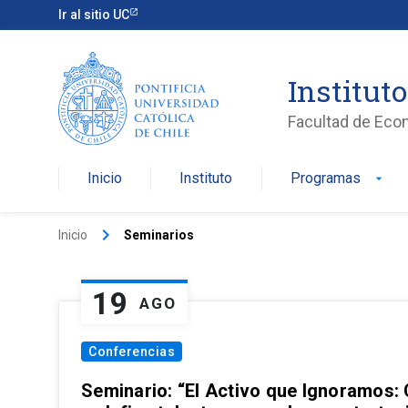
Ir al sitio UC
Institut
Facultad de Eco
Inicio
Instituto
Programas
arrow_drop_down
keyboard_arrow_right
Inicio
Seminarios
19
AGO
Conferencias
Seminario: “El Activo que Ignoramos: