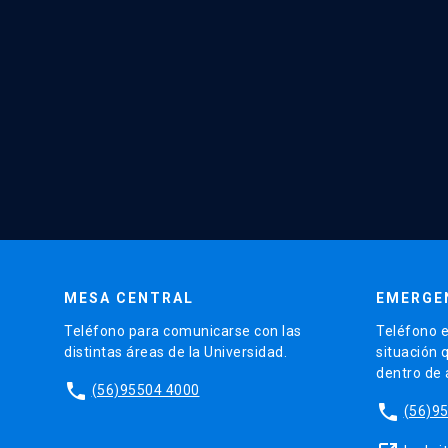
MESA CENTRAL
EMERGE
Teléfono para comunicarse con las
Teléfono e
distintas áreas de la Universidad.
situación 
dentro de
phone
(56)95504 4000
phone
(56)9