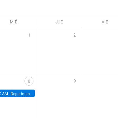
MIÉ
JUE
VIE
1
2
9
8
0 AM -
Department Seminar: James Robinson