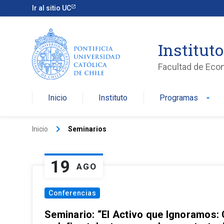
Ir al sitio UC
Institut
Facultad de Eco
Inicio
Instituto
Programas
arrow_drop_down
keyboard_arrow_right
Inicio
Seminarios
19
AGO
Conferencias
Seminario: “El Activo que Ignoramos: