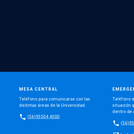
MESA CENTRAL
EMERGE
Teléfono para comunicarse con las
Teléfono e
distintas áreas de la Universidad.
situación 
dentro de
phone
(56)95504 4000
phone
(56)9