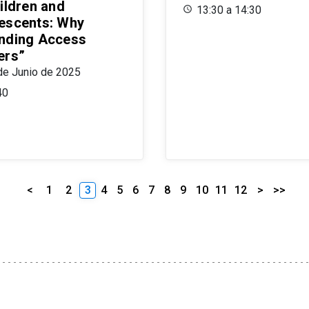
ildren and
13:30 a 14:30
escents: Why
nding Access
ers”
de Junio de 2025
40
<
1
2
3
4
5
6
7
8
9
10
11
12
>
>>