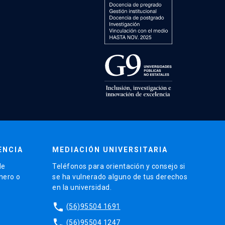
ENCIA
MEDIACIÓN UNIVERSITARIA
de
Teléfonos para orientación y consejo si
énero o
se ha vulnerado alguno de tus derechos
en la universidad.
phone
(56)95504 1691
phone
(56)95504 1247