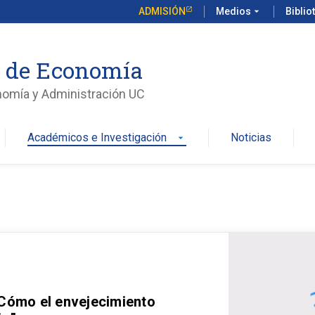
ADMISIÓN
Medios
arrow_drop_down
Biblio
o de Economía
nomía y Administración UC
Académicos e Investigación
Noticias
arrow_drop_down
 Cómo el envejecimiento