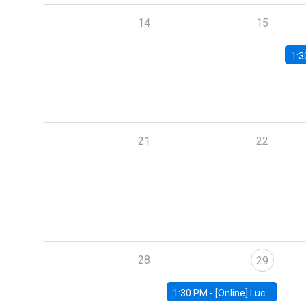
14
15
1:3
21
22
28
29
1:30 PM -
[Online] Luciana Juvenal, International Monetary Fund (IMF)