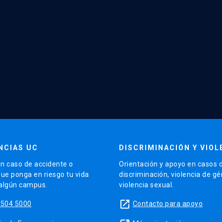
NCIAS UC
DISCRIMINACIÓN Y VIOL
n caso de accidente o
Orientación y apoyo en casos 
que ponga en riesgo tu vida
discriminación, violencia de g
 algún campus.
violencia sexual.
launch
5504 5000
Contacto para apoyo