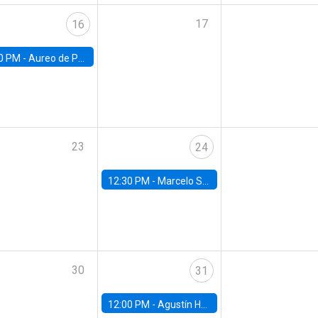
17
16
0 PM -
Aureo de Paula, UCL
23
24
12:30 PM -
Marcelo Sant'Anna, FGV - EPGE
30
31
12:00 PM -
Agustín Hurtado, University of Maryland