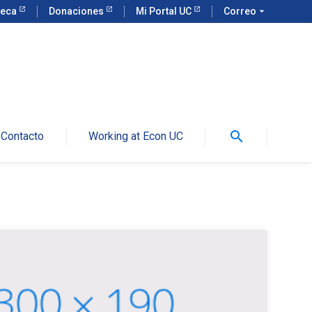
teca
Donaciones
Mi Portal UC
Correo
arrow_drop_down
search
Contacto
Working at Econ UC