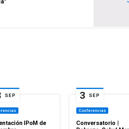
ia”
3
3
SEP
SEP
erencias
Conferencias
entación IPoM de
Conversatorio |