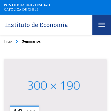
Instituto de Economía
keyboard_arrow_right
Inicio
Seminarios