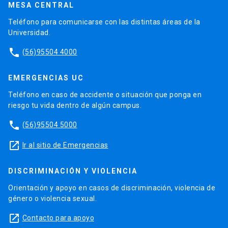
MESA CENTRAL
Teléfono para comunicarse con las distintas áreas de la
Universidad.
phone
(56)95504 4000
EMERGENCIAS UC
Teléfono en caso de accidente o situación que ponga en
riesgo tu vida dentro de algún campus.
phone
(56)95504 5000
launch
Ir al sitio de Emergencias
DISCRIMINACIÓN Y VIOLENCIA
Orientación y apoyo en casos de discriminación, violencia de
género o violencia sexual.
launch
Contacto para apoyo