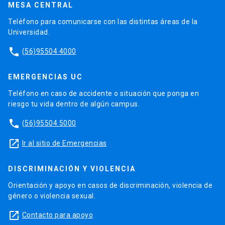
MESA CENTRAL
Teléfono para comunicarse con las distintas áreas de la
Universidad.
phone
(56)95504 4000
EMERGENCIAS UC
Teléfono en caso de accidente o situación que ponga en
riesgo tu vida dentro de algún campus.
phone
(56)95504 5000
launch
Ir al sitio de Emergencias
DISCRIMINACIÓN Y VIOLENCIA
Orientación y apoyo en casos de discriminación, violencia de
género o violencia sexual.
launch
Contacto para apoyo