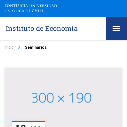
Instituto de Economía
keyboard_arrow_right
Inicio
Seminarios