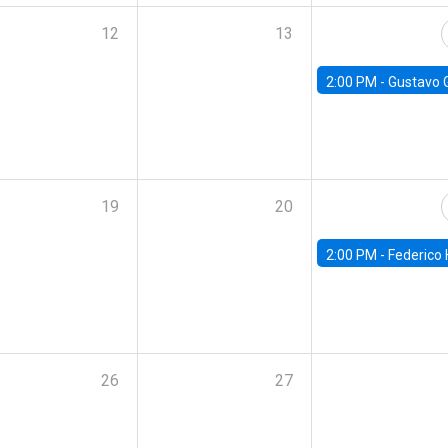
12
13
2:00 PM -
Gustavo González - Banco Central d
19
20
2:00 PM -
Federico Huneeus - Banco Central de C
26
27