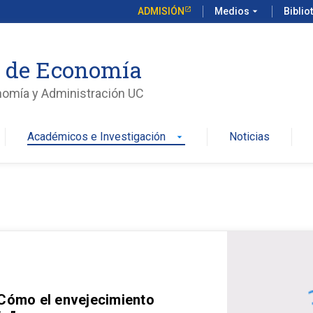
ADMISIÓN
Medios
arrow_drop_down
Biblio
o de Economía
nomía y Administración UC
Académicos e Investigación
Noticias
arrow_drop_down
 Cómo el envejecimiento