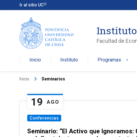
Ir al sitio UC
Institut
Facultad de Eco
Inicio
Instituto
Programas
arrow_drop_down
keyboard_arrow_right
Inicio
Seminarios
19
AGO
Conferencias
Seminario: “El Activo que Ignoramos: