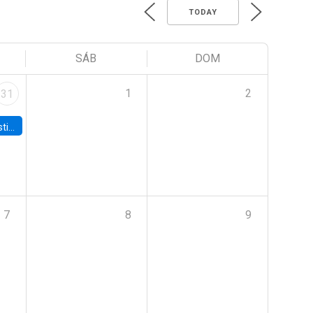
TODAY
SÁB
DOM
1
2
31
 Board
7
8
9