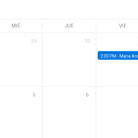
MIÉ
JUE
VIE
29
30
2:00 PM -
Maria Aristizabal-Ramirez, FED
5
6