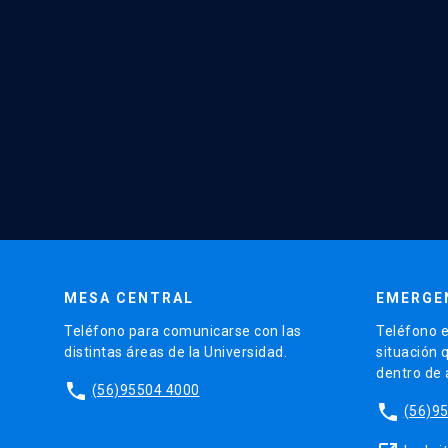
MESA CENTRAL
EMERGE
Teléfono para comunicarse con las
Teléfono e
distintas áreas de la Universidad.
situación 
dentro de
phone
(56)95504 4000
phone
(56)9