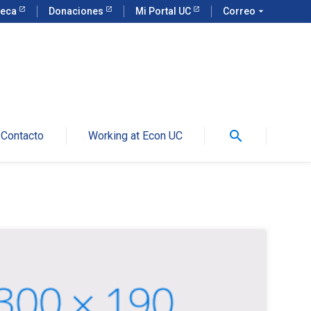
teca
Donaciones
Mi Portal UC
Correo
arrow_drop_down
search
Contacto
Working at Econ UC