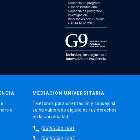
ENCIA
MEDIACIÓN UNIVERSITARIA
de
Teléfonos para orientación y consejo si
énero o
se ha vulnerado alguno de tus derechos
en la universidad.
phone
(56)95504 1691
phone
(56)95504 1247