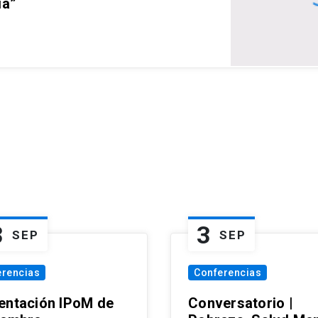
ia”
3
3
SEP
SEP
erencias
Conferencias
entación IPoM de
Conversatorio |