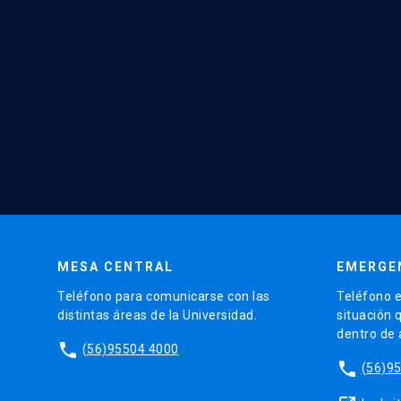
MESA CENTRAL
EMERGE
Teléfono para comunicarse con las
Teléfono e
distintas áreas de la Universidad.
situación 
dentro de
phone
(56)95504 4000
phone
(56)9