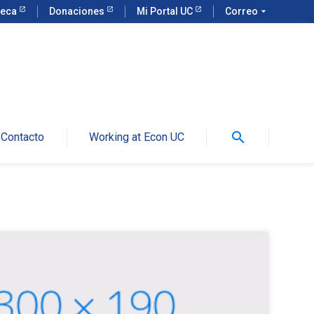
teca
Donaciones
Mi Portal UC
Correo
arrow_drop_down
search
Contacto
Working at Econ UC