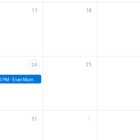
17
18
25
24
5 PM -
Evan Munro, Neyman Visiting Assistant Professor in the Department of Statistics at UC Berkeley
31
1