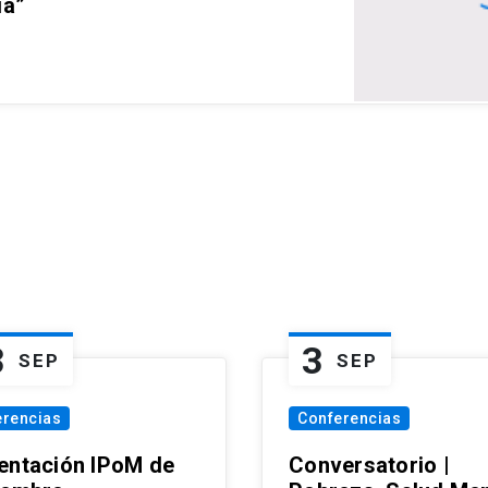
ia”
3
3
SEP
SEP
erencias
Conferencias
entación IPoM de
Conversatorio |