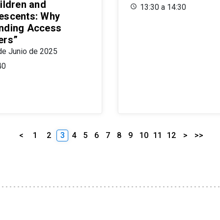
ildren and
13:30 a 14:30
escents: Why
nding Access
ers”
de Junio de 2025
40
<
1
2
3
4
5
6
7
8
9
10
11
12
>
>>