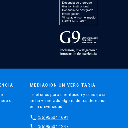
ENCIA
MEDIACIÓN UNIVERSITARIA
de
Teléfonos para orientación y consejo si
énero o
se ha vulnerado alguno de tus derechos
en la universidad.
phone
(56)95504 1691
phone
(56)95504 1247