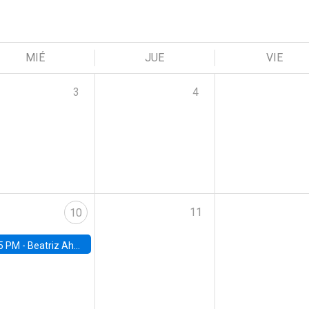
MIÉ
JUE
VIE
3
4
11
10
5 PM -
Beatriz Ahumada, PhD candidate, Universidad de Pittsburgh