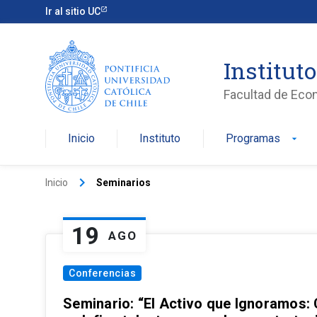
Ir al sitio UC
Institut
Facultad de Eco
Inicio
Instituto
Programas
arrow_drop_down
keyboard_arrow_right
Inicio
Seminarios
19
AGO
Conferencias
Seminario: “El Activo que Ignoramos: