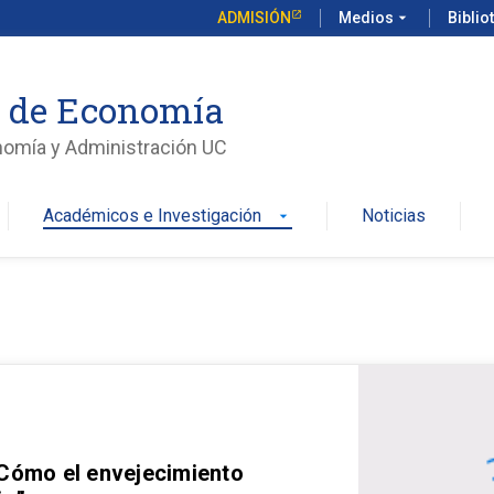
ADMISIÓN
Medios
arrow_drop_down
Biblio
o de Economía
nomía y Administración UC
Académicos e Investigación
Noticias
arrow_drop_down
 Cómo el envejecimiento