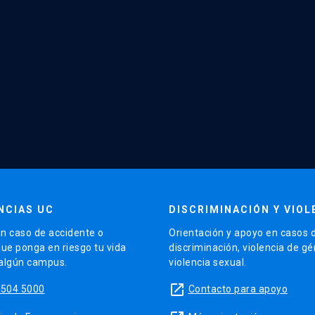
NCIAS UC
DISCRIMINACIÓN Y VIOL
n caso de accidente o
Orientación y apoyo en casos 
que ponga en riesgo tu vida
discriminación, violencia de g
 algún campus.
violencia sexual.
launch
5504 5000
Contacto para apoyo