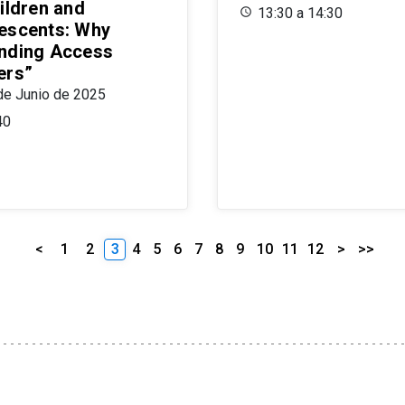
ildren and
13:30 a 14:30
escents: Why
nding Access
ers”
de Junio de 2025
40
<
1
2
3
4
5
6
7
8
9
10
11
12
>
>>