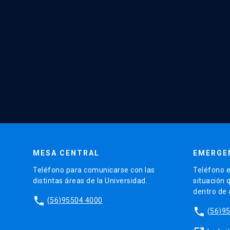
MESA CENTRAL
EMERGE
Teléfono para comunicarse con las
Teléfono e
distintas áreas de la Universidad.
situación 
dentro de
phone
(56)95504 4000
phone
(56)9