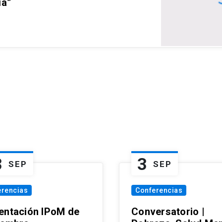
ia”
3
3
SEP
SEP
erencias
Conferencias
entación IPoM de
Conversatorio |