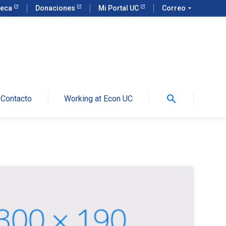
teca
Donaciones
Mi Portal UC
Correo
arrow_drop_down
search
Contacto
Working at Econ UC