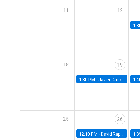
11
12
1:3
18
19
1:30 PM -
Javier Garcia Cicco, Universidad de San Andres
1:4
25
26
12:10 PM -
David Rappoport, FED Board
1:3