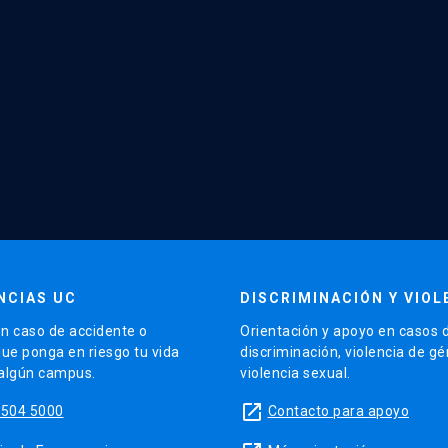
NCIAS UC
DISCRIMINACIÓN Y VIOL
n caso de accidente o
Orientación y apoyo en casos 
que ponga en riesgo tu vida
discriminación, violencia de g
 algún campus.
violencia sexual.
launch
5504 5000
Contacto para apoyo