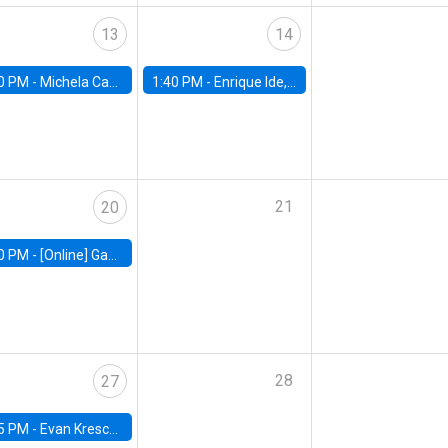
13
14
0 PM -
Michela Carlana, Harvard Kennedy School
1:40 PM -
Enrique Ide, IESE
21
20
0 PM -
[Online] Gabriel Englander, World Bank
28
27
5 PM -
Evan Kresch, Oberlin College