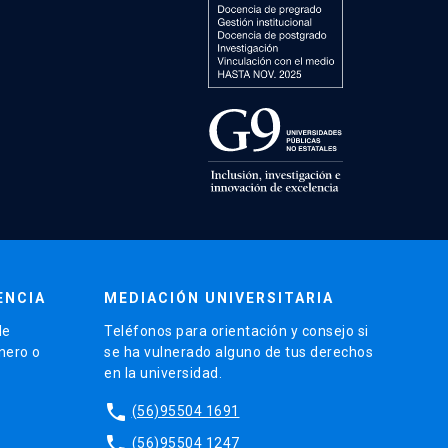
ENCIA
MEDIACIÓN UNIVERSITARIA
de
Teléfonos para orientación y consejo si
énero o
se ha vulnerado alguno de tus derechos
en la universidad.
phone
(56)95504 1691
phone
(56)95504 1247