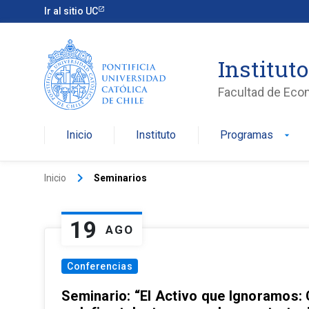
Ir al sitio UC
Institut
Facultad de Eco
Inicio
Instituto
Programas
arrow_drop_down
keyboard_arrow_right
Inicio
Seminarios
19
AGO
Conferencias
Seminario: “El Activo que Ignoramos: