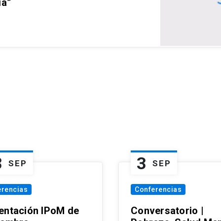
ia”
3
3
SEP
SEP
erencias
Conferencias
entación IPoM de
Conversatorio |