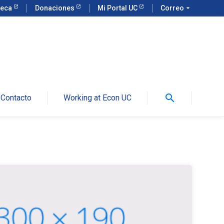
teca
Donaciones
Mi Portal UC
Correo
arrow_drop_down
search
Contacto
Working at Econ UC