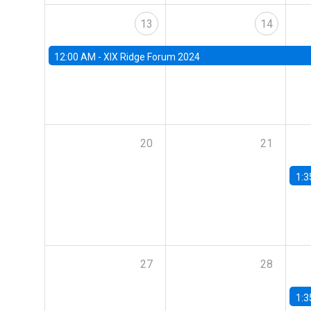
13
14
12:00 AM -
XIX Ridge Forum 2024
20
21
1:3
27
28
1:3