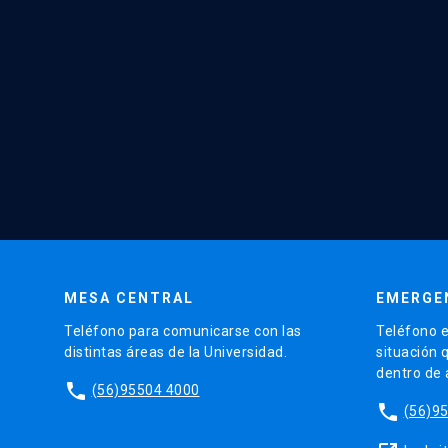
MESA CENTRAL
EMERGE
Teléfono para comunicarse con las
Teléfono e
distintas áreas de la Universidad.
situación 
dentro de
phone
(56)95504 4000
phone
(56)9