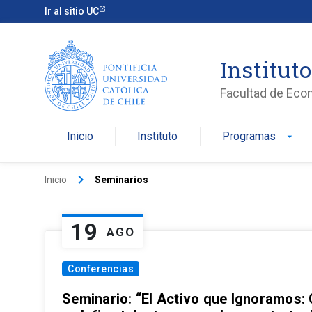
Ir al sitio UC
Institut
Facultad de Eco
Inicio
Instituto
Programas
arrow_drop_down
keyboard_arrow_right
Inicio
Seminarios
19
AGO
Conferencias
Seminario: “El Activo que Ignoramos: