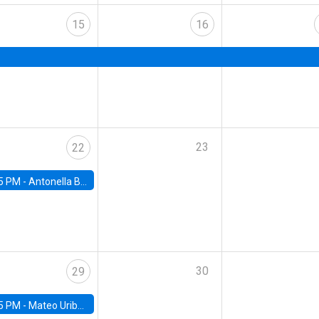
15
16
23
22
5 PM -
Antonella Bancalari, Institute for Fiscal Studies (IFS) and Research Associate at University College London (UCL)
30
29
5 PM -
Mateo Uribe-Castro, Universidad de los Andes (Colombia)