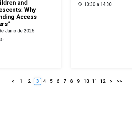
ildren and
13:30 a 14:30
escents: Why
nding Access
ers”
de Junio de 2025
40
<
1
2
3
4
5
6
7
8
9
10
11
12
>
>>