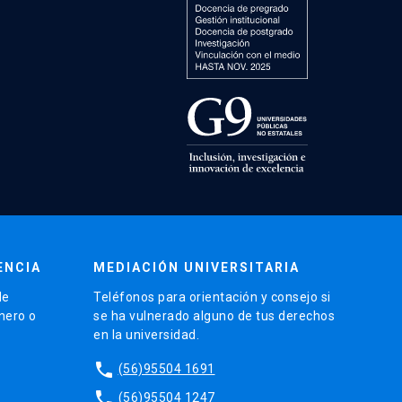
ENCIA
MEDIACIÓN UNIVERSITARIA
de
Teléfonos para orientación y consejo si
énero o
se ha vulnerado alguno de tus derechos
en la universidad.
phone
(56)95504 1691
phone
(56)95504 1247