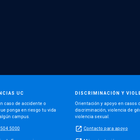
NCIAS UC
DISCRIMINACIÓN Y VIOL
n caso de accidente o
Orientación y apoyo en casos 
que ponga en riesgo tu vida
discriminación, violencia de g
 algún campus.
violencia sexual.
launch
5504 5000
Contacto para apoyo