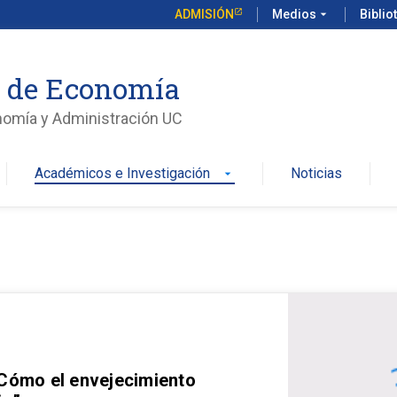
ADMISIÓN
Medios
arrow_drop_down
Biblio
o de Economía
nomía y Administración UC
Académicos e Investigación
Noticias
arrow_drop_down
 Cómo el envejecimiento