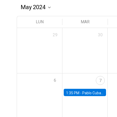
LUN
MAR
29
30
6
7
1:35 PM -
Pablo Cuba, FED Board