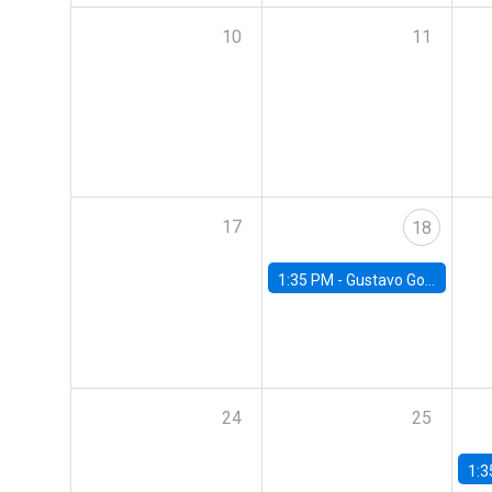
10
11
17
18
1:35 PM -
Gustavo González, Banco Central de Chile
24
25
1:3