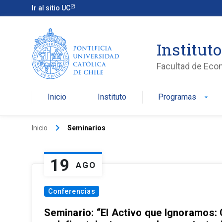
Ir al sitio UC
Institut
Facultad de Eco
Inicio
Instituto
Programas
arrow_drop_down
keyboard_arrow_right
Inicio
Seminarios
19
AGO
Conferencias
Seminario: “El Activo que Ignoramos: