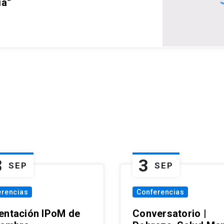
ia”
3
3
SEP
SEP
erencias
Conferencias
entación IPoM de
Conversatorio |