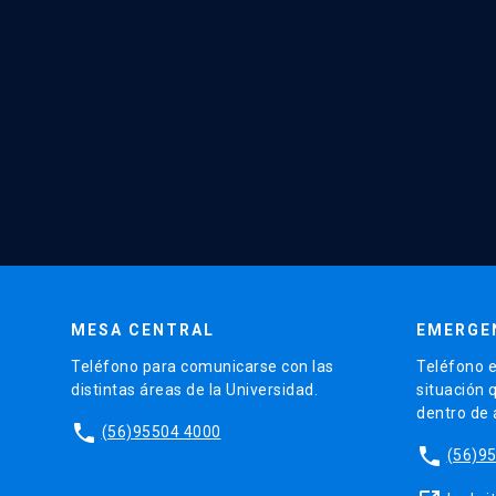
MESA CENTRAL
EMERGE
Teléfono para comunicarse con las
Teléfono e
distintas áreas de la Universidad.
situación 
dentro de
phone
(56)95504 4000
phone
(56)9