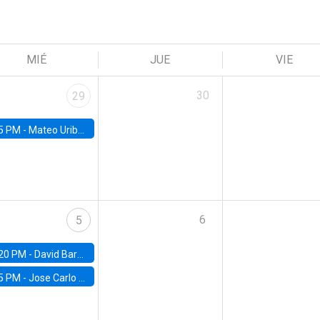
MIÉ
JUE
VIE
30
29
5 PM -
Mateo Uribe-Castro, Universidad de los Andes (Colombia)
6
5
20 PM -
David Bardey, Universidad de los Andes - CEDE
5 PM -
Jose Carlo Bermudez, UC (ME) & World Bank