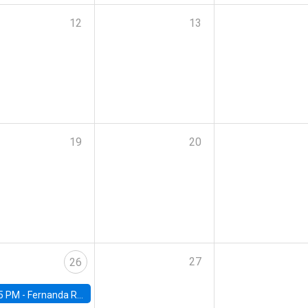
12
13
19
20
27
26
5 PM -
Fernanda Rojas Ampuero, University of Wisconsin-Madison