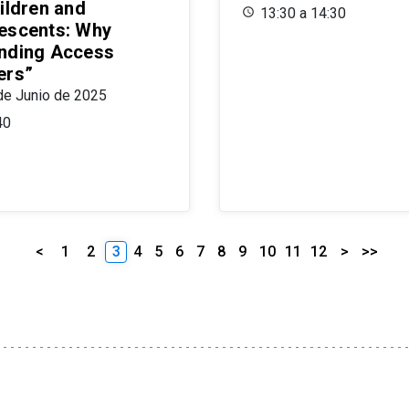
ildren and
13:30 a 14:30
escents: Why
nding Access
ers”
de Junio de 2025
40
<
1
2
3
4
5
6
7
8
9
10
11
12
>
>>