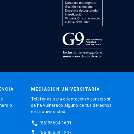
ENCIA
MEDIACIÓN UNIVERSITARIA
de
Teléfonos para orientación y consejo si
énero o
se ha vulnerado alguno de tus derechos
en la universidad.
phone
(56)95504 1691
phone
(56)95504 1247