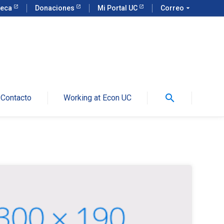
teca
Donaciones
Mi Portal UC
Correo
arrow_drop_down
search
Contacto
Working at Econ UC