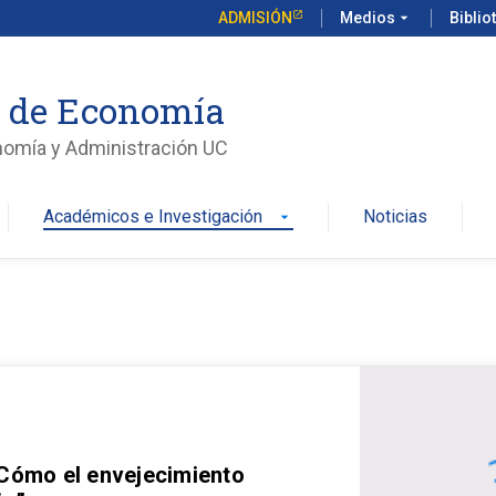
ADMISIÓN
Medios
arrow_drop_down
Biblio
o de Economía
nomía y Administración UC
Académicos e Investigación
Noticias
arrow_drop_down
 Cómo el envejecimiento