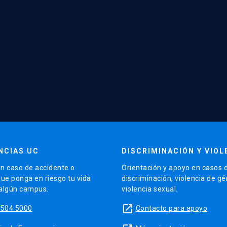
NCIAS UC
DISCRIMINACIÓN Y VIOL
n caso de accidente o
Orientación y apoyo en casos 
que ponga en riesgo tu vida
discriminación, violencia de g
 algún campus.
violencia sexual.
launch
5504 5000
Contacto para apoyo