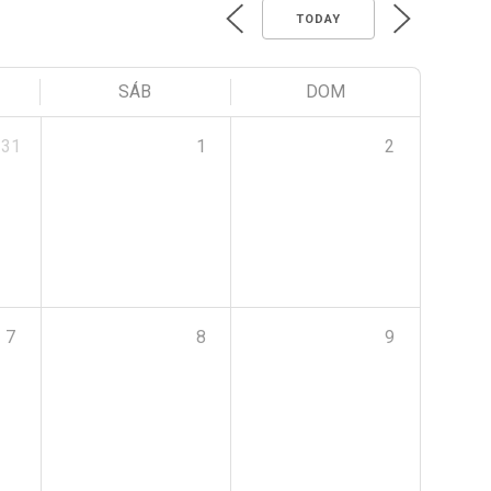
TODAY
SÁB
DOM
31
1
2
7
8
9