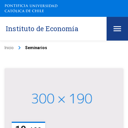
Instituto de Economía
keyboard_arrow_right
Inicio
Seminarios