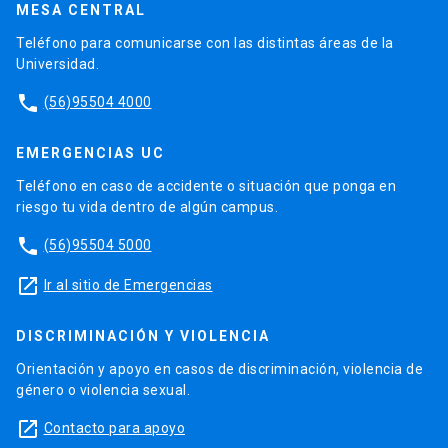
MESA CENTRAL
Teléfono para comunicarse con las distintas áreas de la
Universidad.
phone
(56)95504 4000
EMERGENCIAS UC
Teléfono en caso de accidente o situación que ponga en
riesgo tu vida dentro de algún campus.
phone
(56)95504 5000
launch
Ir al sitio de Emergencias
DISCRIMINACIÓN Y VIOLENCIA
Orientación y apoyo en casos de discriminación, violencia de
género o violencia sexual.
launch
Contacto para apoyo