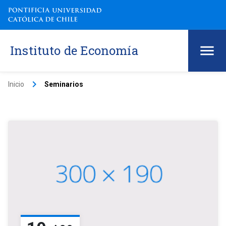
Instituto de Economía
keyboard_arrow_right
Inicio
Seminarios