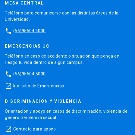
MESA CENTRAL
Teléfono para comunicarse con las distintas áreas de la
Universidad.
phone
(56)95504 4000
EMERGENCIAS UC
Teléfono en caso de accidente o situación que ponga en
riesgo tu vida dentro de algún campus.
phone
(56)95504 5000
launch
Ir al sitio de Emergencias
DISCRIMINACIÓN Y VIOLENCIA
Orientación y apoyo en casos de discriminación, violencia de
género o violencia sexual.
launch
Contacto para apoyo