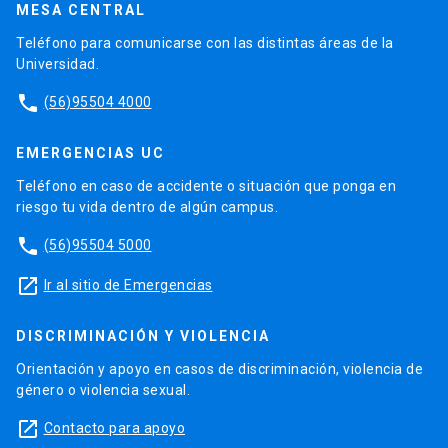
MESA CENTRAL
Teléfono para comunicarse con las distintas áreas de la
Universidad.
phone
(56)95504 4000
EMERGENCIAS UC
Teléfono en caso de accidente o situación que ponga en
riesgo tu vida dentro de algún campus.
phone
(56)95504 5000
launch
Ir al sitio de Emergencias
DISCRIMINACIÓN Y VIOLENCIA
Orientación y apoyo en casos de discriminación, violencia de
género o violencia sexual.
launch
Contacto para apoyo