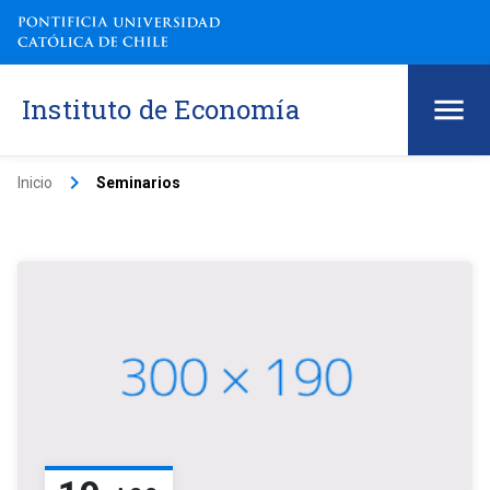
Instituto de Economía
keyboard_arrow_right
Inicio
Seminarios