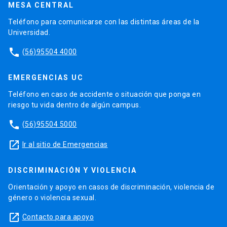
MESA CENTRAL
Teléfono para comunicarse con las distintas áreas de la
Universidad.
phone
(56)95504 4000
EMERGENCIAS UC
Teléfono en caso de accidente o situación que ponga en
riesgo tu vida dentro de algún campus.
phone
(56)95504 5000
launch
Ir al sitio de Emergencias
DISCRIMINACIÓN Y VIOLENCIA
Orientación y apoyo en casos de discriminación, violencia de
género o violencia sexual.
launch
Contacto para apoyo