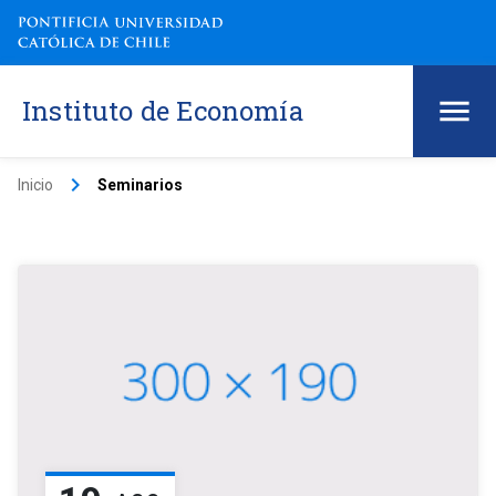
Instituto de Economía
keyboard_arrow_right
Inicio
Seminarios