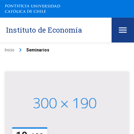
Instituto de Economía
keyboard_arrow_right
Inicio
Seminarios