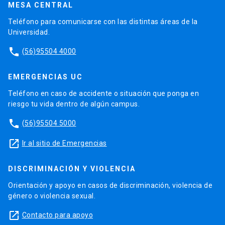
MESA CENTRAL
Teléfono para comunicarse con las distintas áreas de la
Universidad.
phone
(56)95504 4000
EMERGENCIAS UC
Teléfono en caso de accidente o situación que ponga en
riesgo tu vida dentro de algún campus.
phone
(56)95504 5000
launch
Ir al sitio de Emergencias
DISCRIMINACIÓN Y VIOLENCIA
Orientación y apoyo en casos de discriminación, violencia de
género o violencia sexual.
launch
Contacto para apoyo