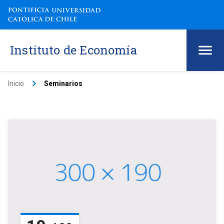
Instituto de Economía
keyboard_arrow_right
Inicio
Seminarios