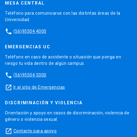
MESA CENTRAL
Teléfono para comunicarse con las distintas áreas de la
Universidad.
phone
(56)95504 4000
EMERGENCIAS UC
Teléfono en caso de accidente o situación que ponga en
riesgo tu vida dentro de algún campus.
phone
(56)95504 5000
launch
Ir al sitio de Emergencias
DISCRIMINACIÓN Y VIOLENCIA
Orientación y apoyo en casos de discriminación, violencia de
género o violencia sexual.
launch
Contacto para apoyo