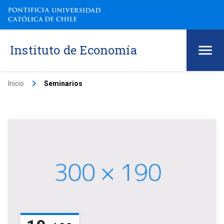
Instituto de Economía
keyboard_arrow_right
Inicio
Seminarios