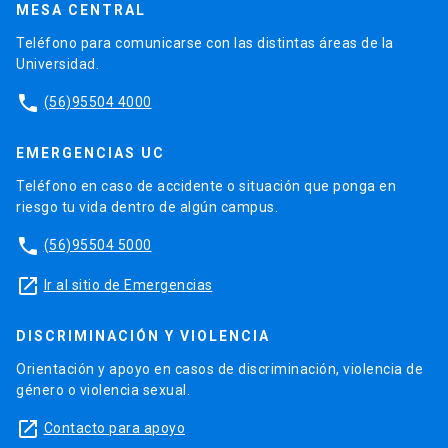
MESA CENTRAL
Teléfono para comunicarse con las distintas áreas de la
Universidad.
phone
(56)95504 4000
EMERGENCIAS UC
Teléfono en caso de accidente o situación que ponga en
riesgo tu vida dentro de algún campus.
phone
(56)95504 5000
launch
Ir al sitio de Emergencias
DISCRIMINACIÓN Y VIOLENCIA
Orientación y apoyo en casos de discriminación, violencia de
género o violencia sexual.
launch
Contacto para apoyo