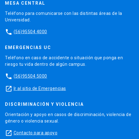
MESA CENTRAL
Teléfono para comunicarse con las distintas áreas de la
Universidad.
phone
(56)95504 4000
EMERGENCIAS UC
Teléfono en caso de accidente o situación que ponga en
riesgo tu vida dentro de algún campus.
phone
(56)95504 5000
launch
Ir al sitio de Emergencias
DISCRIMINACIÓN Y VIOLENCIA
Orientación y apoyo en casos de discriminación, violencia de
género o violencia sexual.
launch
Contacto para apoyo