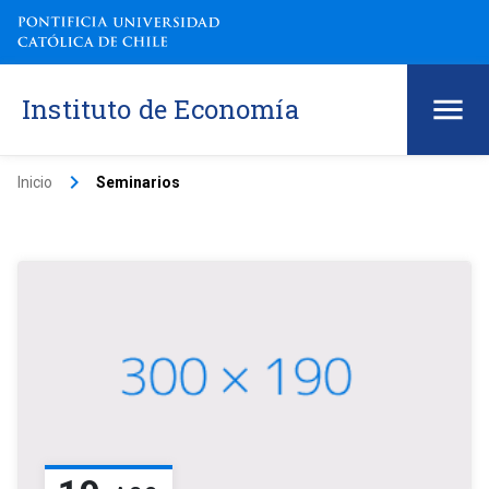
Instituto de Economía
keyboard_arrow_right
Inicio
Seminarios