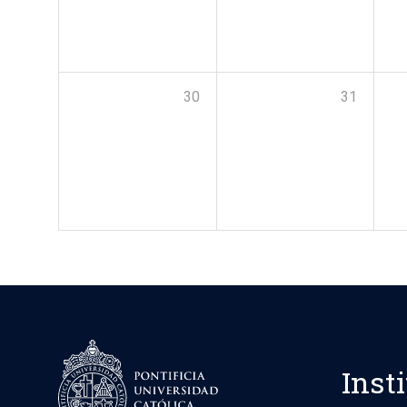
30
31
Inst