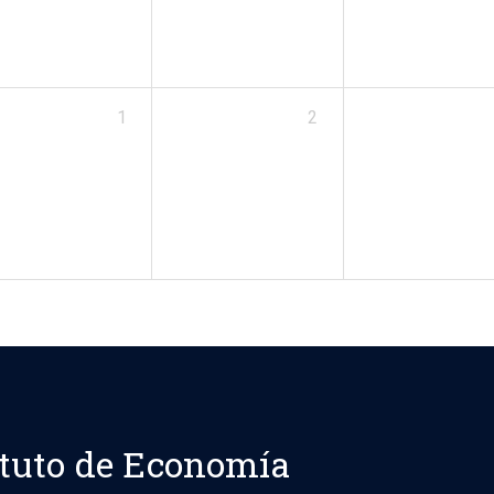
1
2
ituto de Economía