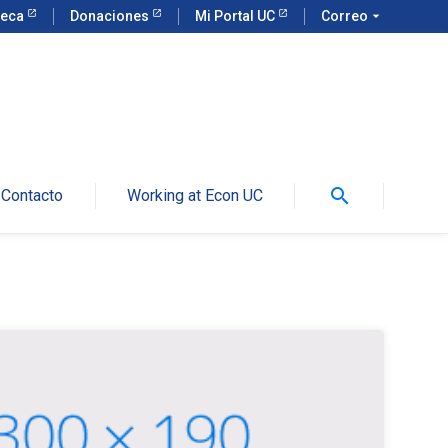
teca
Donaciones
Mi Portal UC
Correo
arrow_drop_down
search
Contacto
Working at Econ UC