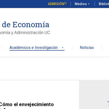
ADMISIÓN
Medios
arrow_drop_down
Biblio
o de Economía
nomía y Administración UC
Académicos e Investigación
Noticias
arrow_drop_down
 Cómo el envejecimiento