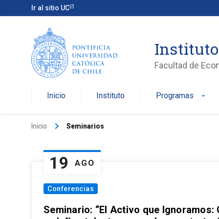
Ir al sitio UC
Institut
Facultad de Eco
Inicio
Instituto
Programas
arrow_drop_down
keyboard_arrow_right
Inicio
Seminarios
19
AGO
Conferencias
Seminario: “El Activo que Ignoramos: