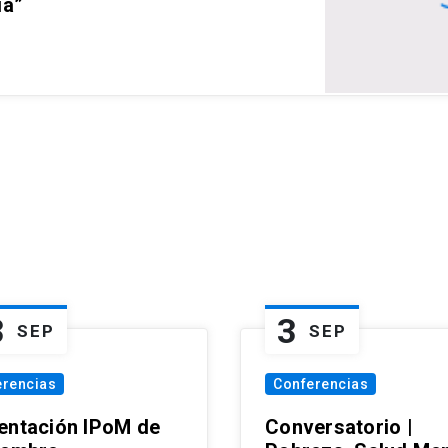
ia”
3
3
SEP
SEP
erencias
Conferencias
entación IPoM de
Conversatorio |