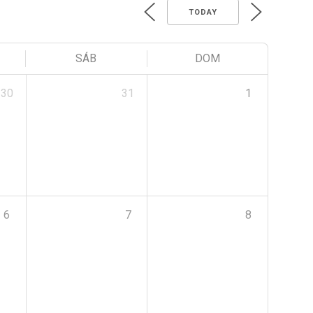
TODAY
SÁB
DOM
30
31
1
6
7
8