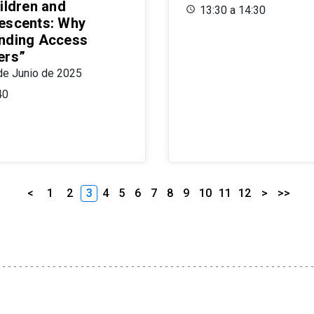
ildren and
13:30 a 14:30
escents: Why
nding Access
ers”
de Junio de 2025
40
<
1
2
3
4
5
6
7
8
9
10
11
12
>
>>