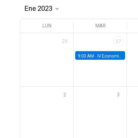
LUN
MAR
26
27
9:00 AM -
IV Economics Alumni Workshop
2
3