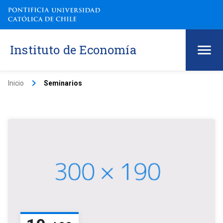
Instituto de Economía
keyboard_arrow_right
Inicio
Seminarios