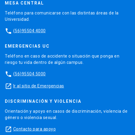
MESA CENTRAL
Teléfono para comunicarse con las distintas áreas de la
Universidad.
phone
(56)95504 4000
EMERGENCIAS UC
Teléfono en caso de accidente o situación que ponga en
riesgo tu vida dentro de algún campus.
phone
(56)95504 5000
launch
Ir al sitio de Emergencias
DISCRIMINACIÓN Y VIOLENCIA
Orientación y apoyo en casos de discriminación, violencia de
género o violencia sexual.
launch
Contacto para apoyo