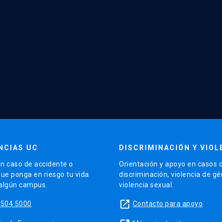
NCIAS UC
DISCRIMINACIÓN Y VIOL
n caso de accidente o
Orientación y apoyo en casos 
que ponga en riesgo tu vida
discriminación, violencia de g
 algún campus.
violencia sexual.
launch
5504 5000
Contacto para apoyo