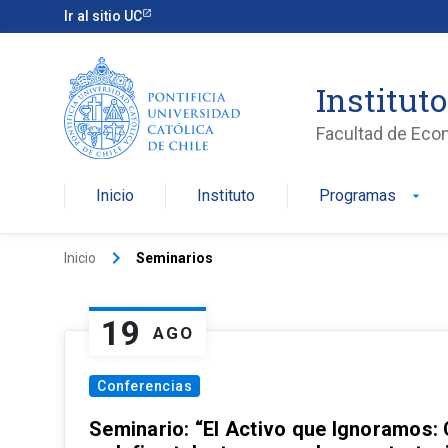
Ir al sitio UC
Institut
Facultad de Eco
Inicio
Instituto
Programas
arrow_drop_down
keyboard_arrow_right
Inicio
Seminarios
19
AGO
Conferencias
Seminario: “El Activo que Ignoramos: