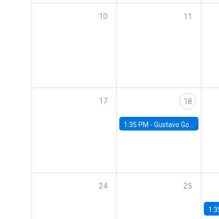
10
11
17
18
1:35 PM -
Gustavo González, Banco Central de Chile
24
25
1:3