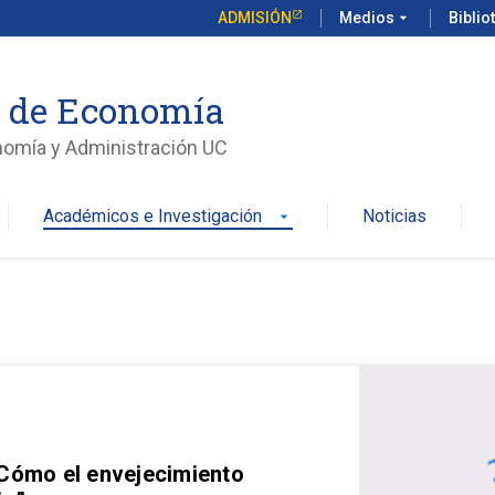
ADMISIÓN
Medios
arrow_drop_down
Biblio
o de Economía
nomía y Administración UC
Académicos e Investigación
Noticias
arrow_drop_down
 Cómo el envejecimiento