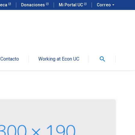
teca
Donaciones
Mi Portal UC
Correo
arrow_drop_down
search
Contacto
Working at Econ UC