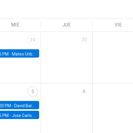
MIÉ
JUE
VIE
30
29
5 PM -
Mateo Uribe-Castro, Universidad de los Andes (Colombia)
6
5
20 PM -
David Bardey, Universidad de los Andes - CEDE
5 PM -
Jose Carlo Bermudez, UC (ME) & World Bank