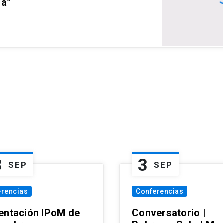
ia”
3
3
SEP
SEP
erencias
Conferencias
entación IPoM de
Conversatorio |