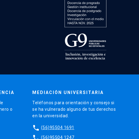
ENCIA
MEDIACIÓN UNIVERSITARIA
de
Teléfonos para orientación y consejo si
énero o
se ha vulnerado alguno de tus derechos
en la universidad.
phone
(56)95504 1691
phone
(56)95504 1247