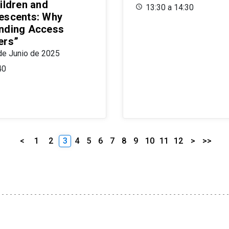
ildren and
13:30 a 14:30
escents: Why
nding Access
ers”
de Junio de 2025
40
<
1
2
3
4
5
6
7
8
9
10
11
12
>
>>