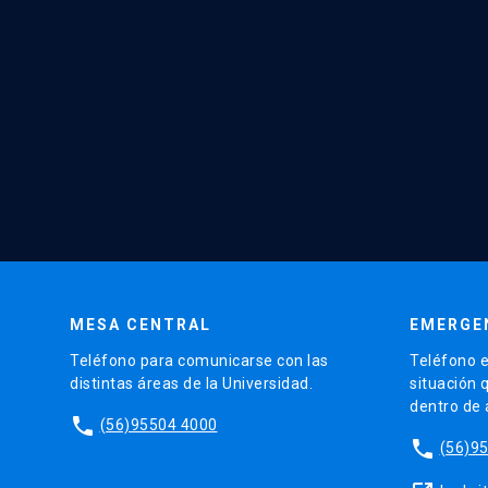
MESA CENTRAL
EMERGE
Teléfono para comunicarse con las
Teléfono e
distintas áreas de la Universidad.
situación 
dentro de
phone
(56)95504 4000
phone
(56)9