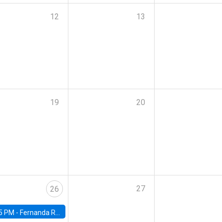
12
13
19
20
27
26
5 PM -
Fernanda Rojas Ampuero, University of Wisconsin-Madison