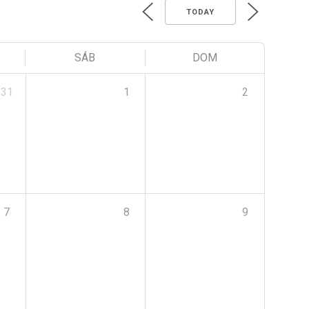
TODAY
SÁB
DOM
31
1
2
7
8
9