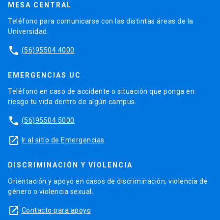
MESA CENTRAL
Teléfono para comunicarse con las distintas áreas de la
Universidad.
phone
(56)95504 4000
EMERGENCIAS UC
Teléfono en caso de accidente o situación que ponga en
riesgo tu vida dentro de algún campus.
phone
(56)95504 5000
launch
Ir al sitio de Emergencias
DISCRIMINACIÓN Y VIOLENCIA
Orientación y apoyo en casos de discriminación, violencia de
género o violencia sexual.
launch
Contacto para apoyo