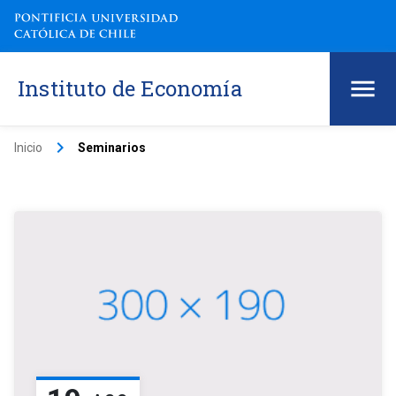
Instituto de Economía
keyboard_arrow_right
Inicio
Seminarios