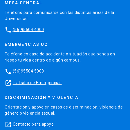
MESA CENTRAL
Teléfono para comunicarse con las distintas áreas de la
Universidad.
phone
(56)95504 4000
EMERGENCIAS UC
Teléfono en caso de accidente o situación que ponga en
riesgo tu vida dentro de algún campus.
phone
(56)95504 5000
launch
Ir al sitio de Emergencias
DISCRIMINACIÓN Y VIOLENCIA
Orientación y apoyo en casos de discriminación, violencia de
género o violencia sexual.
launch
Contacto para apoyo