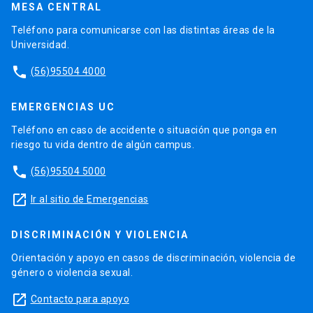
MESA CENTRAL
Teléfono para comunicarse con las distintas áreas de la
Universidad.
phone
(56)95504 4000
EMERGENCIAS UC
Teléfono en caso de accidente o situación que ponga en
riesgo tu vida dentro de algún campus.
phone
(56)95504 5000
launch
Ir al sitio de Emergencias
DISCRIMINACIÓN Y VIOLENCIA
Orientación y apoyo en casos de discriminación, violencia de
género o violencia sexual.
launch
Contacto para apoyo