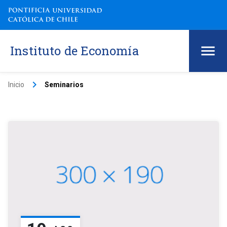
Instituto de Economía
keyboard_arrow_right
Inicio
Seminarios