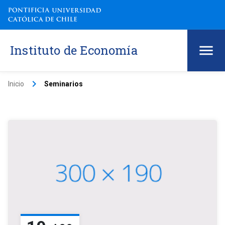
Instituto de Economía
keyboard_arrow_right
Inicio
Seminarios