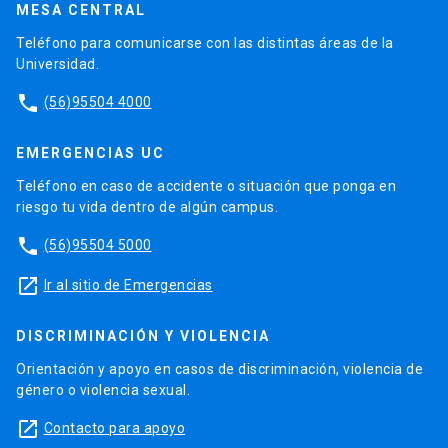
MESA CENTRAL
Teléfono para comunicarse con las distintas áreas de la
Universidad.
phone
(56)95504 4000
EMERGENCIAS UC
Teléfono en caso de accidente o situación que ponga en
riesgo tu vida dentro de algún campus.
phone
(56)95504 5000
launch
Ir al sitio de Emergencias
DISCRIMINACIÓN Y VIOLENCIA
Orientación y apoyo en casos de discriminación, violencia de
género o violencia sexual.
launch
Contacto para apoyo