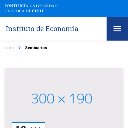
Instituto de Economía
keyboard_arrow_right
Inicio
Seminarios