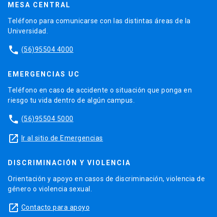
MESA CENTRAL
Teléfono para comunicarse con las distintas áreas de la
Universidad.
phone
(56)95504 4000
EMERGENCIAS UC
Teléfono en caso de accidente o situación que ponga en
riesgo tu vida dentro de algún campus.
phone
(56)95504 5000
launch
Ir al sitio de Emergencias
DISCRIMINACIÓN Y VIOLENCIA
Orientación y apoyo en casos de discriminación, violencia de
género o violencia sexual.
launch
Contacto para apoyo