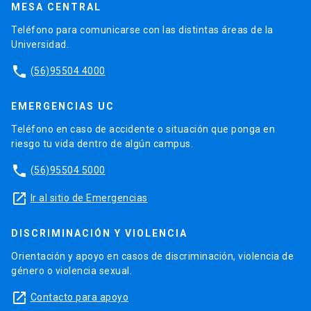
MESA CENTRAL
Teléfono para comunicarse con las distintas áreas de la
Universidad.
phone
(56)95504 4000
EMERGENCIAS UC
Teléfono en caso de accidente o situación que ponga en
riesgo tu vida dentro de algún campus.
phone
(56)95504 5000
launch
Ir al sitio de Emergencias
DISCRIMINACIÓN Y VIOLENCIA
Orientación y apoyo en casos de discriminación, violencia de
género o violencia sexual.
launch
Contacto para apoyo