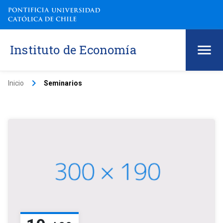
Instituto de Economía
keyboard_arrow_right
Inicio
Seminarios