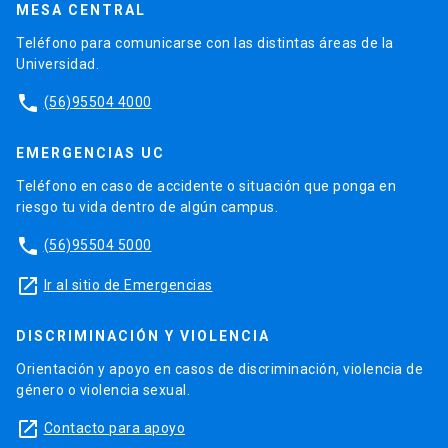
MESA CENTRAL
Teléfono para comunicarse con las distintas áreas de la
Universidad.
phone
(56)95504 4000
EMERGENCIAS UC
Teléfono en caso de accidente o situación que ponga en
riesgo tu vida dentro de algún campus.
phone
(56)95504 5000
launch
Ir al sitio de Emergencias
DISCRIMINACIÓN Y VIOLENCIA
Orientación y apoyo en casos de discriminación, violencia de
género o violencia sexual.
launch
Contacto para apoyo