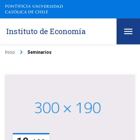
Instituto de Economía
keyboard_arrow_right
Inicio
Seminarios