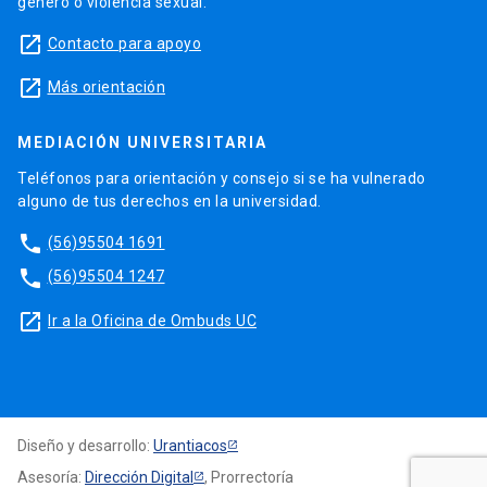
género o violencia sexual.
launch
Contacto para apoyo
launch
Más orientación
MEDIACIÓN UNIVERSITARIA
Teléfonos para orientación y consejo si se ha vulnerado
alguno de tus derechos en la universidad.
phone
(56)95504 1691
phone
(56)95504 1247
launch
Ir a la Oficina de Ombuds UC
Diseño y desarrollo:
Urantiacos
Asesoría:
Dirección Digital
, Prorrectoría