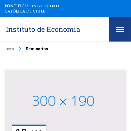
Instituto de Economía
keyboard_arrow_right
Inicio
Seminarios