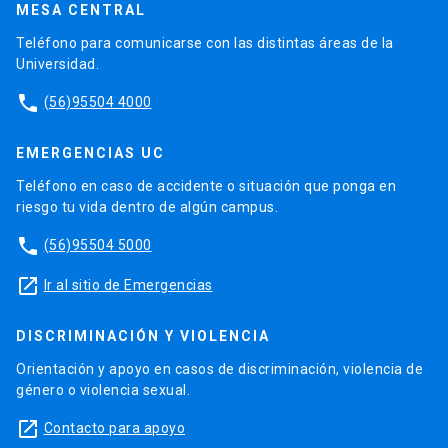
MESA CENTRAL
Teléfono para comunicarse con las distintas áreas de la
Universidad.
phone
(56)95504 4000
EMERGENCIAS UC
Teléfono en caso de accidente o situación que ponga en
riesgo tu vida dentro de algún campus.
phone
(56)95504 5000
launch
Ir al sitio de Emergencias
DISCRIMINACIÓN Y VIOLENCIA
Orientación y apoyo en casos de discriminación, violencia de
género o violencia sexual.
launch
Contacto para apoyo