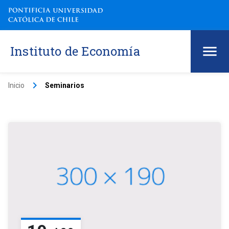
Instituto de Economía
keyboard_arrow_right
Inicio
Seminarios