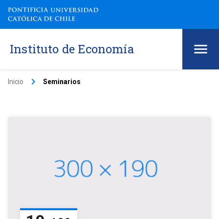
Instituto de Economía
keyboard_arrow_right
Inicio
Seminarios