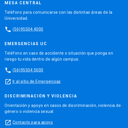
MESA CENTRAL
Teléfono para comunicarse con las distintas áreas de la
Universidad.
phone
(56)95504 4000
EMERGENCIAS UC
Teléfono en caso de accidente o situación que ponga en
riesgo tu vida dentro de algún campus.
phone
(56)95504 5000
launch
Ir al sitio de Emergencias
DISCRIMINACIÓN Y VIOLENCIA
Orientación y apoyo en casos de discriminación, violencia de
género o violencia sexual.
launch
Contacto para apoyo