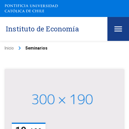
Instituto de Economía
keyboard_arrow_right
Inicio
Seminarios