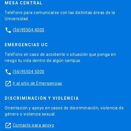
MESA CENTRAL
Teléfono para comunicarse con las distintas áreas de la
Universidad.
phone
(56)95504 4000
EMERGENCIAS UC
Teléfono en caso de accidente o situación que ponga en
riesgo tu vida dentro de algún campus.
phone
(56)95504 5000
launch
Ir al sitio de Emergencias
DISCRIMINACIÓN Y VIOLENCIA
Orientación y apoyo en casos de discriminación, violencia de
género o violencia sexual.
launch
Contacto para apoyo