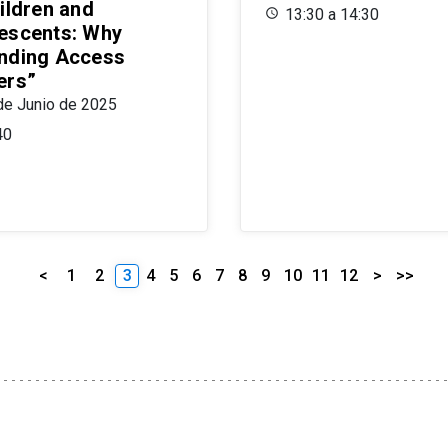
ildren and
13:30 a 14:30
escents: Why
nding Access
ers”
de Junio de 2025
40
<
1
2
3
4
5
6
7
8
9
10
11
12
>
>>