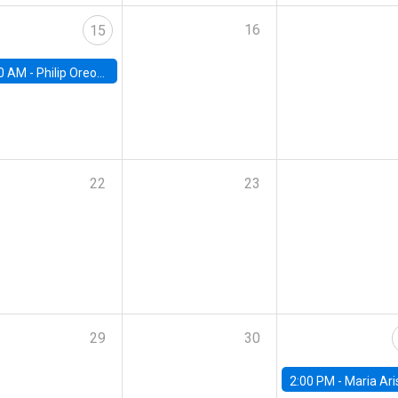
16
15
0 AM -
Philip Oreopolous, University of Toronto
22
23
29
30
2:00 PM -
Maria Aristizabal-Ramirez, FED