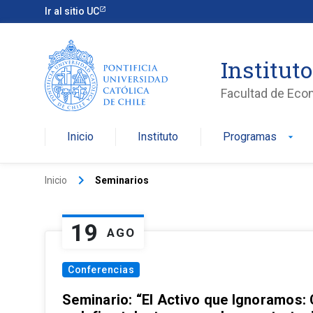
Ir al sitio UC
Institut
Facultad de Eco
Inicio
Instituto
Programas
arrow_drop_down
keyboard_arrow_right
Inicio
Seminarios
19
AGO
Conferencias
Seminario: “El Activo que Ignoramos: