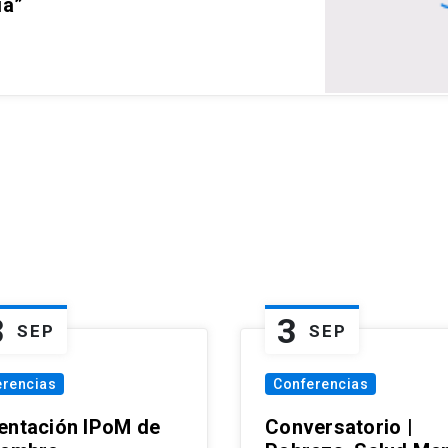
ia”
3
3
SEP
SEP
erencias
Conferencias
entación IPoM de
Conversatorio |