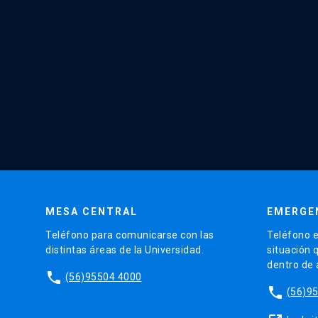
MESA CENTRAL
EMERGE
Teléfono para comunicarse con las
Teléfono e
distintas áreas de la Universidad.
situación 
dentro de
phone
(56)95504 4000
phone
(56)9