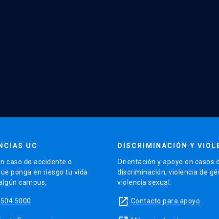
NCIAS UC
DISCRIMINACIÓN Y VIOL
n caso de accidente o
Orientación y apoyo en casos 
que ponga en riesgo tu vida
discriminación, violencia de g
 algún campus.
violencia sexual.
launch
5504 5000
Contacto para apoyo