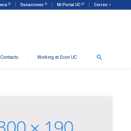
teca
Donaciones
Mi Portal UC
Correo
arrow_drop_down
search
Contacto
Working at Econ UC