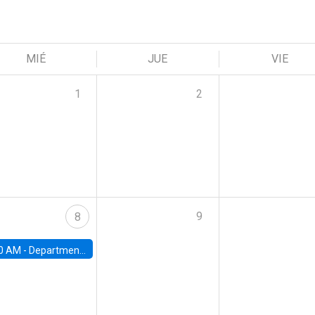
MIÉ
JUE
VIE
1
2
9
8
0 AM -
Department Seminar: James Robinson