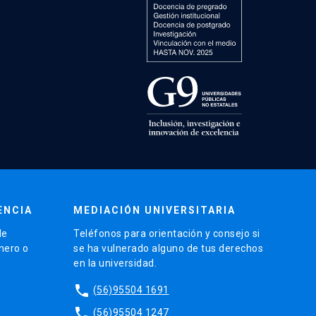
ENCIA
MEDIACIÓN UNIVERSITARIA
de
Teléfonos para orientación y consejo si
énero o
se ha vulnerado alguno de tus derechos
en la universidad.
phone
(56)95504 1691
phone
(56)95504 1247