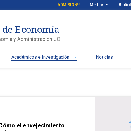
ADMISIÓN
Medios
arrow_drop_down
Biblio
o de Economía
nomía y Administración UC
Académicos e Investigación
Noticias
arrow_drop_down
 Cómo el envejecimiento