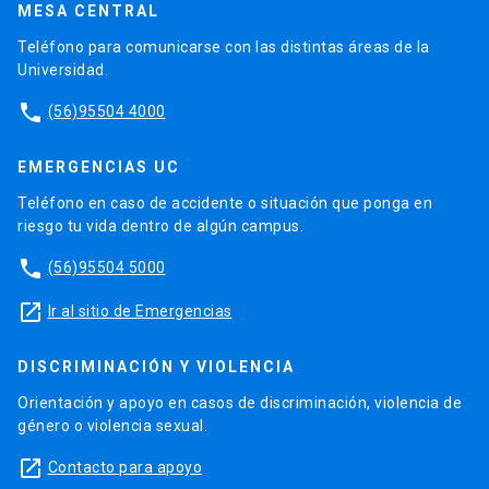
MESA CENTRAL
Teléfono para comunicarse con las distintas áreas de la
Universidad.
phone
(56)95504 4000
EMERGENCIAS UC
Teléfono en caso de accidente o situación que ponga en
riesgo tu vida dentro de algún campus.
phone
(56)95504 5000
launch
Ir al sitio de Emergencias
DISCRIMINACIÓN Y VIOLENCIA
Orientación y apoyo en casos de discriminación, violencia de
género o violencia sexual.
launch
Contacto para apoyo