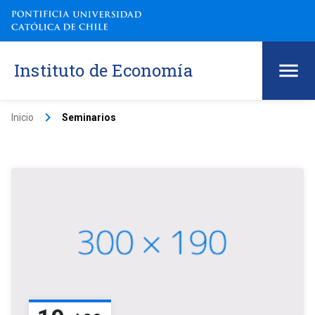
Instituto de Economía
keyboard_arrow_right
Inicio
Seminarios