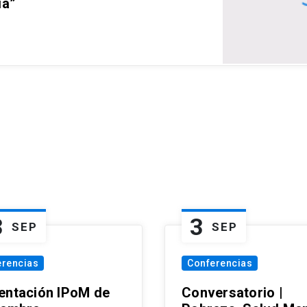
ia”
3
3
SEP
SEP
erencias
Conferencias
entación IPoM de
Conversatorio |