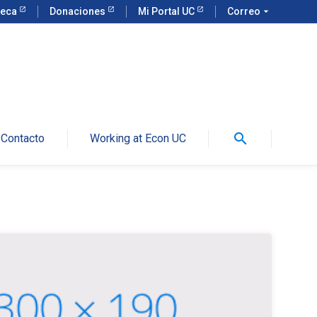
teca
Donaciones
Mi Portal UC
Correo
arrow_drop_down
search
Contacto
Working at Econ UC