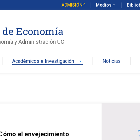
ADMISIÓN
Medios
arrow_drop_down
Biblio
o de Economía
nomía y Administración UC
Académicos e Investigación
Noticias
arrow_drop_down
 Cómo el envejecimiento