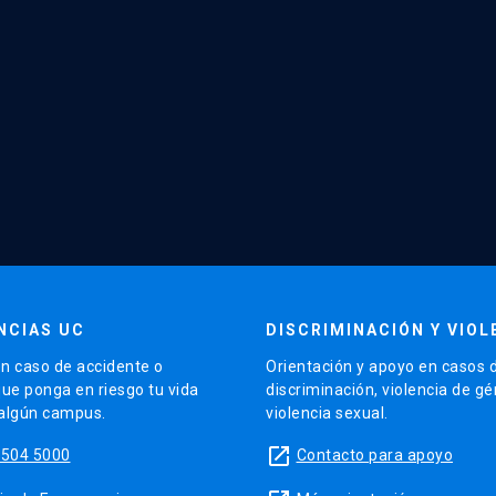
NCIAS UC
DISCRIMINACIÓN Y VIOL
n caso de accidente o
Orientación y apoyo en casos 
que ponga en riesgo tu vida
discriminación, violencia de g
 algún campus.
violencia sexual.
launch
5504 5000
Contacto para apoyo