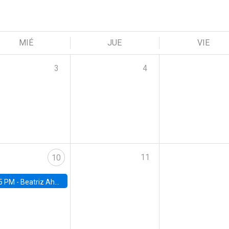
MIÉ
JUE
VIE
3
4
11
10
5 PM -
Beatriz Ahumada, PhD candidate, Universidad de Pittsburgh