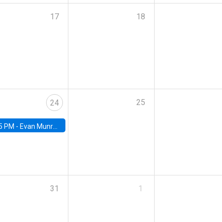
17
18
25
24
5 PM -
Evan Munro, Neyman Visiting Assistant Professor in the Department of Statistics at UC Berkeley
31
1