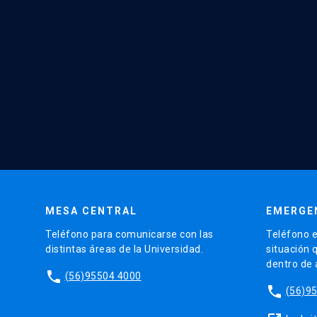
MESA CENTRAL
EMERGE
Teléfono para comunicarse con las
Teléfono e
distintas áreas de la Universidad.
situación 
dentro de
phone
(56)95504 4000
phone
(56)9