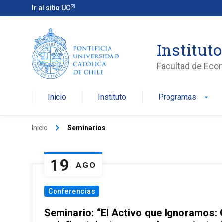
Ir al sitio UC
Institut
Facultad de Eco
Inicio
Instituto
Programas
arrow_drop_down
keyboard_arrow_right
Inicio
Seminarios
19
AGO
Conferencias
Seminario: “El Activo que Ignoramos: