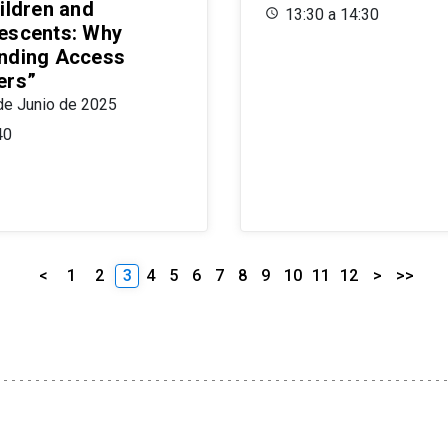
ildren and
13:30 a 14:30
escents: Why
nding Access
ers”
de Junio de 2025
40
<
1
2
3
4
5
6
7
8
9
10
11
12
>
>>