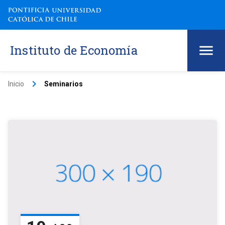
Instituto de Economía
keyboard_arrow_right
Inicio
Seminarios