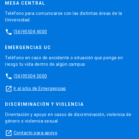
MESA CENTRAL
Teléfono para comunicarse con las distintas áreas de la
Universidad.
phone
(56)95504 4000
EMERGENCIAS UC
Teléfono en caso de accidente o situación que ponga en
riesgo tu vida dentro de algún campus.
phone
(56)95504 5000
launch
Ir al sitio de Emergencias
DISCRIMINACIÓN Y VIOLENCIA
Orientación y apoyo en casos de discriminación, violencia de
género o violencia sexual.
launch
Contacto para apoyo