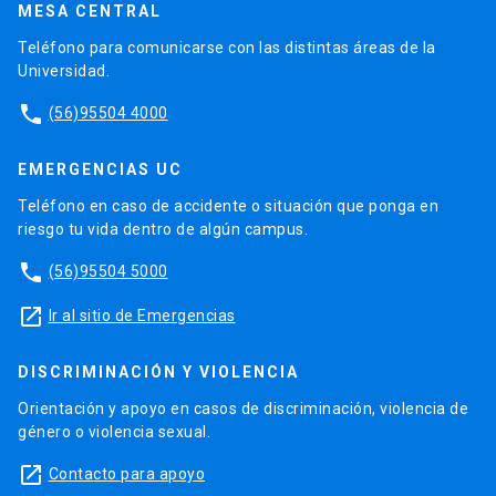
MESA CENTRAL
Teléfono para comunicarse con las distintas áreas de la
Universidad.
phone
(56)95504 4000
EMERGENCIAS UC
Teléfono en caso de accidente o situación que ponga en
riesgo tu vida dentro de algún campus.
phone
(56)95504 5000
launch
Ir al sitio de Emergencias
DISCRIMINACIÓN Y VIOLENCIA
Orientación y apoyo en casos de discriminación, violencia de
género o violencia sexual.
launch
Contacto para apoyo