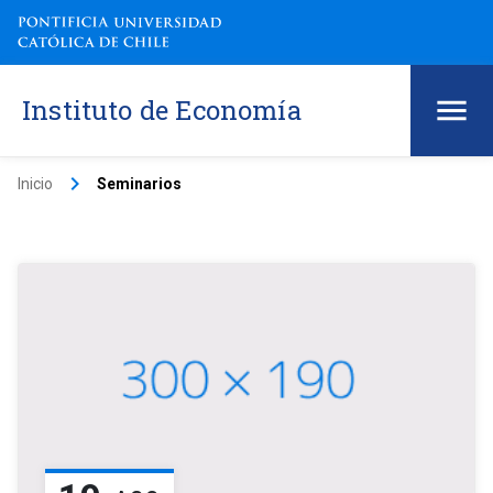
Instituto de Economía
keyboard_arrow_right
Inicio
Seminarios