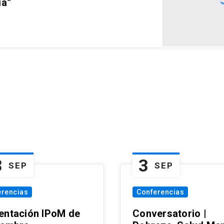
ia”
3
3
SEP
SEP
erencias
Conferencias
entación IPoM de
Conversatorio |