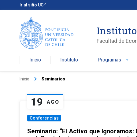
Ir al sitio UC
Institut
Facultad de Eco
Inicio
Instituto
Programas
arrow_drop_down
keyboard_arrow_right
Inicio
Seminarios
19
AGO
Conferencias
Seminario: “El Activo que Ignoramos: