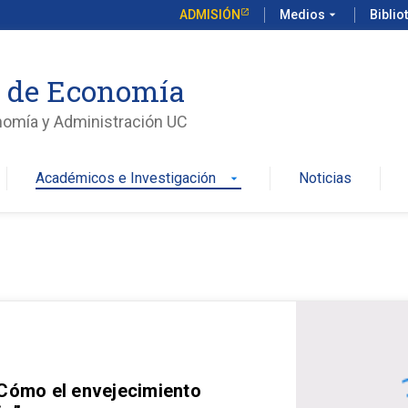
ADMISIÓN
Medios
arrow_drop_down
Biblio
o de Economía
nomía y Administración UC
Académicos e Investigación
Noticias
arrow_drop_down
 Cómo el envejecimiento