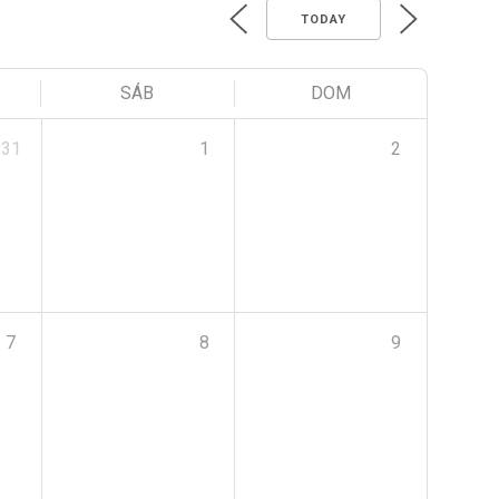
TODAY
SÁB
DOM
31
1
2
7
8
9