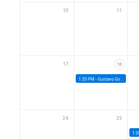
10
11
17
18
1:35 PM -
Gustavo González, Banco Central de Chile
24
25
1:3