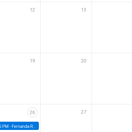
12
13
19
20
27
26
5 PM -
Fernanda Rojas Ampuero, University of Wisconsin-Madison