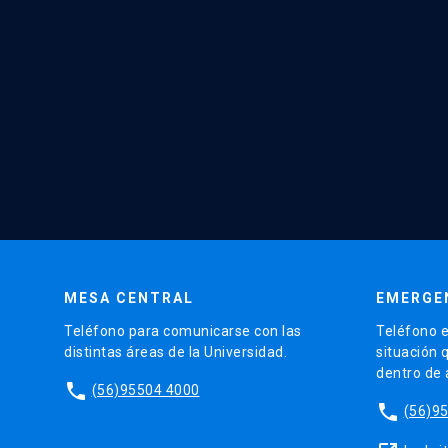
MESA CENTRAL
EMERGE
Teléfono para comunicarse con las
Teléfono e
distintas áreas de la Universidad.
situación 
dentro de
phone
(56)95504 4000
phone
(56)9