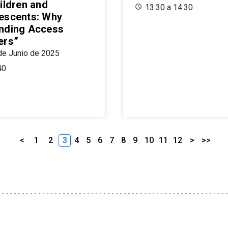
ildren and
13:30 a 14:30
escents: Why
nding Access
ers”
de Junio de 2025
40
<
1
2
3
4
5
6
7
8
9
10
11
12
>
>>