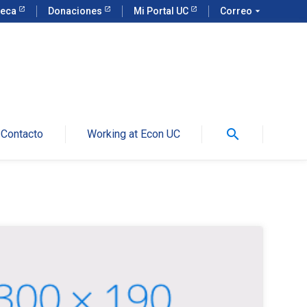
teca
Donaciones
Mi Portal UC
Correo
arrow_drop_down
search
Contacto
Working at Econ UC