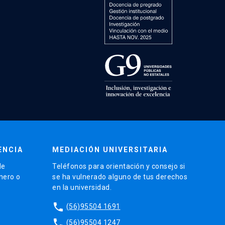
ENCIA
MEDIACIÓN UNIVERSITARIA
de
Teléfonos para orientación y consejo si
énero o
se ha vulnerado alguno de tus derechos
en la universidad.
phone
(56)95504 1691
phone
(56)95504 1247