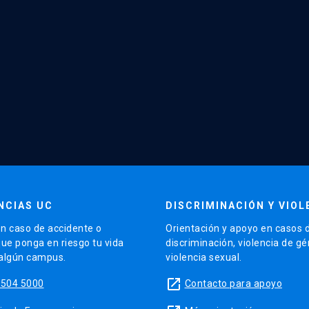
NCIAS UC
DISCRIMINACIÓN Y VIOL
n caso de accidente o
Orientación y apoyo en casos 
que ponga en riesgo tu vida
discriminación, violencia de g
 algún campus.
violencia sexual.
launch
5504 5000
Contacto para apoyo