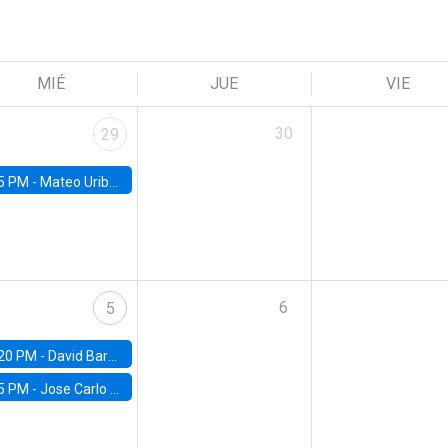
MIÉ
JUE
VIE
30
29
5 PM -
Mateo Uribe-Castro, Universidad de los Andes (Colombia)
6
5
20 PM -
David Bardey, Universidad de los Andes - CEDE
5 PM -
Jose Carlo Bermudez, UC (ME) & World Bank