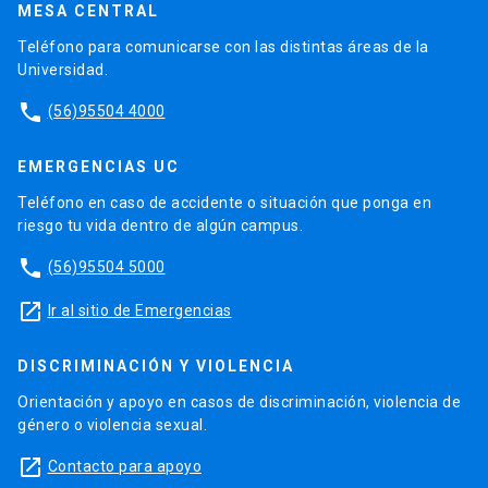
MESA CENTRAL
Teléfono para comunicarse con las distintas áreas de la
Universidad.
phone
(56)95504 4000
EMERGENCIAS UC
Teléfono en caso de accidente o situación que ponga en
riesgo tu vida dentro de algún campus.
phone
(56)95504 5000
launch
Ir al sitio de Emergencias
DISCRIMINACIÓN Y VIOLENCIA
Orientación y apoyo en casos de discriminación, violencia de
género o violencia sexual.
launch
Contacto para apoyo