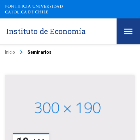
Instituto de Economía
keyboard_arrow_right
Inicio
Seminarios