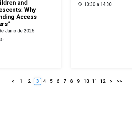
ildren and
13:30 a 14:30
escents: Why
nding Access
ers”
de Junio de 2025
40
<
1
2
3
4
5
6
7
8
9
10
11
12
>
>>