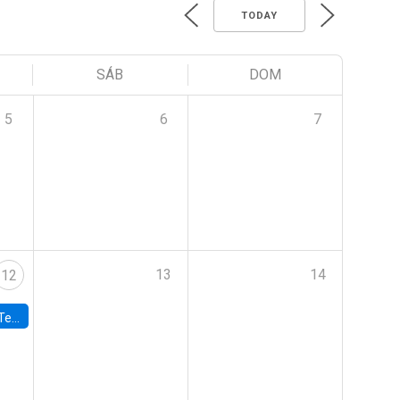
TODAY
SÁB
DOM
5
6
7
13
14
12
 UDP