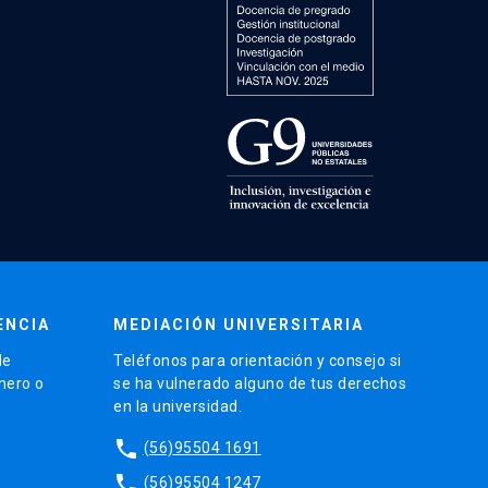
ENCIA
MEDIACIÓN UNIVERSITARIA
de
Teléfonos para orientación y consejo si
énero o
se ha vulnerado alguno de tus derechos
en la universidad.
phone
(56)95504 1691
phone
(56)95504 1247