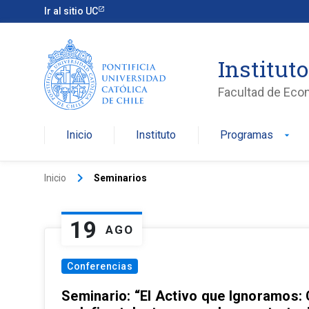
Ir al sitio UC
Institut
Facultad de Eco
Inicio
Instituto
Programas
arrow_drop_down
keyboard_arrow_right
Inicio
Seminarios
19
AGO
Conferencias
Seminario: “El Activo que Ignoramos: