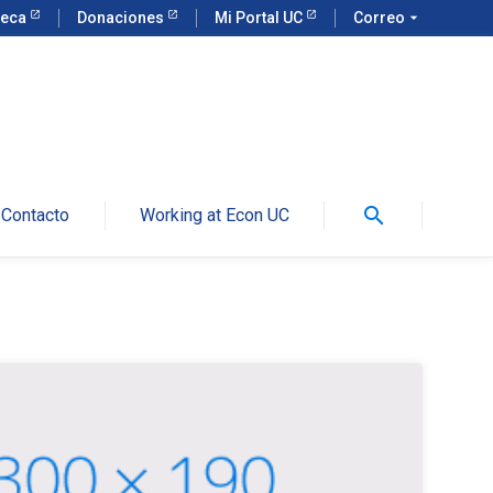
teca
Donaciones
Mi Portal UC
Correo
arrow_drop_down
search
Contacto
Working at Econ UC