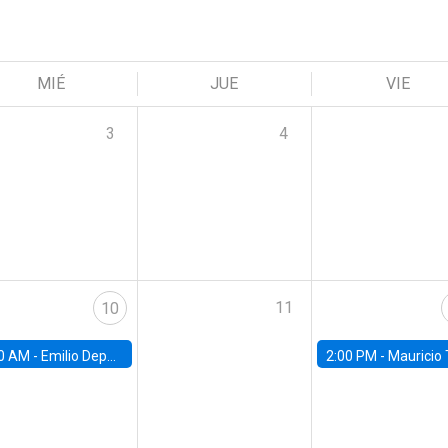
MIÉ
JUE
VIE
3
4
11
10
0 AM -
Emilio Depetris-Chauvín, Universidad Católica
2:00 PM -
Mauricio Tejada,