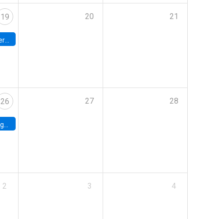
20
21
19
umbia
27
28
26
uke
2
3
4