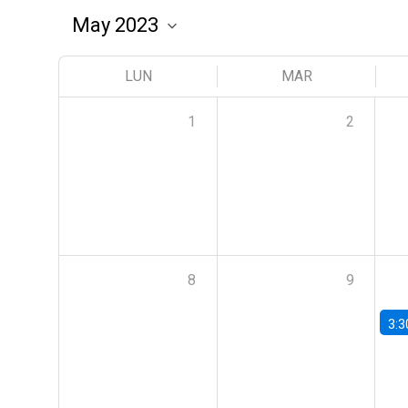
LUN
MAR
1
2
8
9
3:3