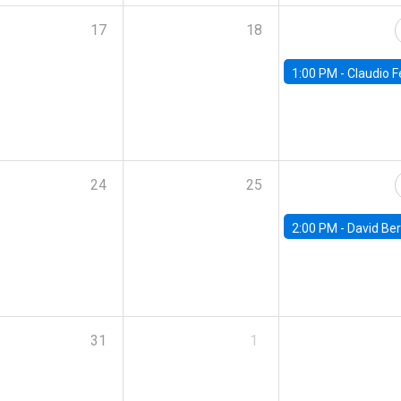
17
18
1:00 PM -
Claudio Ferraz, British Col
24
25
2:00 PM -
David Berger, D
31
1