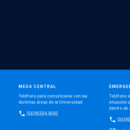
MESA CENTRAL
EMERGE
Teléfono para comunicarse con las
Teléfono e
distintas áreas de la Universidad.
situación 
dentro de
phone
(56)95504 4000
phone
(56)9