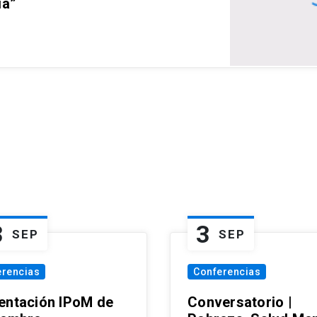
ia”
3
3
SEP
SEP
erencias
Conferencias
entación IPoM de
Conversatorio |