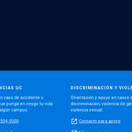
NCIAS UC
DISCRIMINACIÓN Y VIOL
n caso de accidente o
Orientación y apoyo en casos 
que ponga en riesgo tu vida
discriminación, violencia de g
 algún campus.
violencia sexual.
launch
5504 5000
Contacto para apoyo