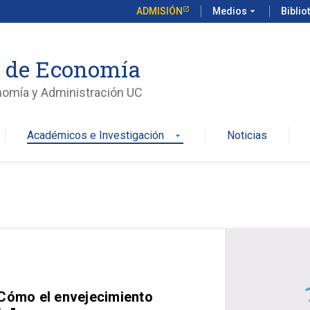
ADMISIÓN
Medios
arrow_drop_down
Biblio
o de Economía
nomía y Administración UC
Académicos e Investigación
Noticias
arrow_drop_down
 Cómo el envejecimiento