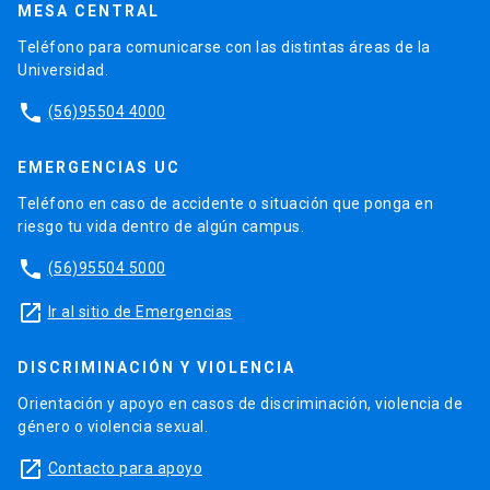
MESA CENTRAL
Teléfono para comunicarse con las distintas áreas de la
Universidad.
phone
(56)95504 4000
EMERGENCIAS UC
Teléfono en caso de accidente o situación que ponga en
riesgo tu vida dentro de algún campus.
phone
(56)95504 5000
launch
Ir al sitio de Emergencias
DISCRIMINACIÓN Y VIOLENCIA
Orientación y apoyo en casos de discriminación, violencia de
género o violencia sexual.
launch
Contacto para apoyo