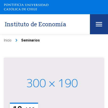
Instituto de Economía
keyboard_arrow_right
Inicio
Seminarios