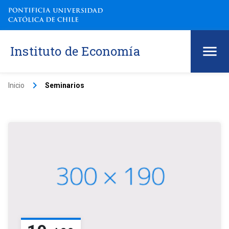
Instituto de Economía
keyboard_arrow_right
Inicio
Seminarios