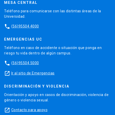
MESA CENTRAL
Teléfono para comunicarse con las distintas áreas de la
Universidad.
phone
(56)95504 4000
EMERGENCIAS UC
Teléfono en caso de accidente o situación que ponga en
riesgo tu vida dentro de algún campus.
phone
(56)95504 5000
launch
Ir al sitio de Emergencias
DISCRIMINACIÓN Y VIOLENCIA
Orientación y apoyo en casos de discriminación, violencia de
género o violencia sexual.
launch
Contacto para apoyo