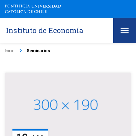
Instituto de Economía
keyboard_arrow_right
Inicio
Seminarios