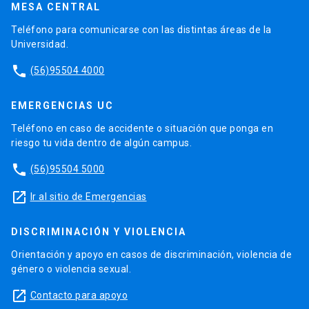
MESA CENTRAL
Teléfono para comunicarse con las distintas áreas de la
Universidad.
phone
(56)95504 4000
EMERGENCIAS UC
Teléfono en caso de accidente o situación que ponga en
riesgo tu vida dentro de algún campus.
phone
(56)95504 5000
launch
Ir al sitio de Emergencias
DISCRIMINACIÓN Y VIOLENCIA
Orientación y apoyo en casos de discriminación, violencia de
género o violencia sexual.
launch
Contacto para apoyo